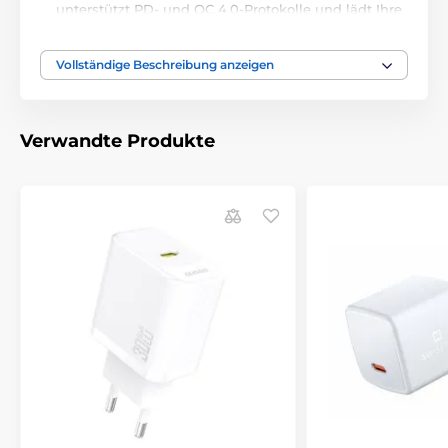
unterstützt PD- und QC 4.0-Protokolle und lädt Ihre
Geräte deutlich schneller als Standard-Ladegeräte.
USB-C-Kompatibilität:
Geeignet für Geräte mit USB-
Vollständige Beschreibung anzeigen
C-Anschluss, der maximale Stabilität und
Ladeeffizienz bietet.
Robuste und sichere Materialien:
Das Ladegerät ist
Verwandte Produkte
mit Fokus auf Sicherheit und Komfort designed und
widersteht Stößen und normaler Abnutzung.
Energieeffizienz:
Durchschnittliche Ladegerät-
Effizienz von >86,3 % mit niedriger Leerlaufleistung
(<0,1 W), was zu umweltfreundlichem Betrieb
beiträgt.
Spezifikationen:
Modell:
TFB-TC-25W PD
Eingangsspannung:
180-240 V~ AC, 50-60Hz, 0,5A
Ausgangsspannung:
5 V 3 A / 9 V 2,2 A DC
Ausgangsleistung:
25 W
Effizienz:
Durchschnittlich >86,3 %, bei niedriger