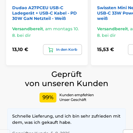
Belastung >76,3 %
Dudao A27PCEU USB-C
Swissten Mini N
Anschluss:
USB-C
Ladegerät + USB-C Kabel - PD
USB-C 33W Power
30W GaN Netzteil - Weiß
weiß
Versandbereit
,
am montags 10.
Versandbereit
,
a
8. bei dir
8. bei dir
13,10 €
15,53 €
In den Korb
Geprüft
von unseren Kunden
Kunden empfehlen
99%
Unser Geschäft
Schnelle Lieferung, und ich bin sehr zufrieden mit
dem, was ich gekauft habe.