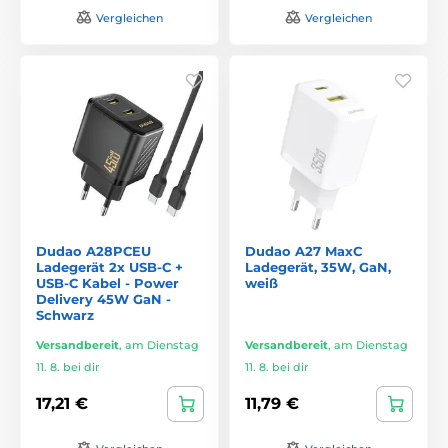
Vergleichen
Vergleichen
Dudao A28PCEU
Dudao A27 MaxC
Ladegerät 2x USB-C +
Ladegerät, 35W, GaN,
USB-C Kabel - Power
weiß
Delivery 45W GaN -
Schwarz
Versandbereit
,
am Dienstag
Versandbereit
,
am Dienstag
11. 8. bei dir
11. 8. bei dir
17,21 €
11,79 €