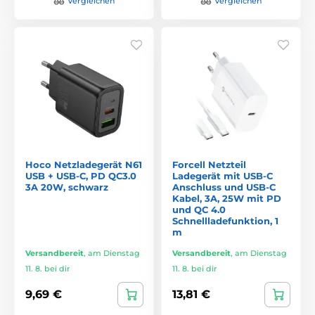
Vergleichen
Vergleichen
Hoco Netzladegerät N61
Forcell Netzteil
USB + USB-C, PD QC3.0
Ladegerät mit USB-C
3A 20W, schwarz
Anschluss und USB-C
Kabel, 3A, 25W mit PD
und QC 4.0
Schnellladefunktion, 1
m
Versandbereit
,
am Dienstag
Versandbereit
,
am Dienstag
11. 8. bei dir
11. 8. bei dir
9,69 €
13,81 €