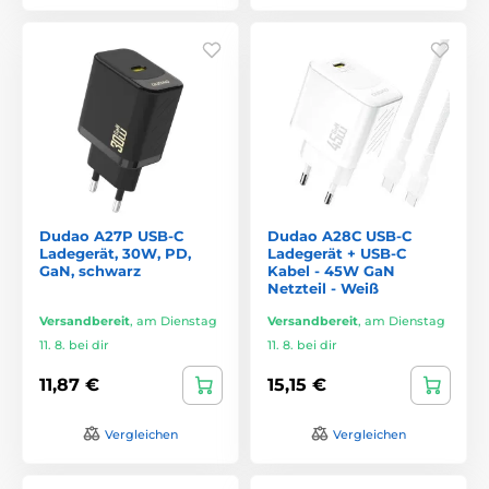
Dudao A27P USB-C
Dudao A28C USB-C
Ladegerät, 30W, PD,
Ladegerät + USB-C
GaN, schwarz
Kabel - 45W GaN
Netzteil - Weiß
Versandbereit
,
am Dienstag
Versandbereit
,
am Dienstag
11. 8. bei dir
11. 8. bei dir
11,87 €
15,15 €
Vergleichen
Vergleichen