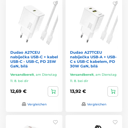
Dudao A27CEU
Dudao A27TCEU
nabíječka USB-C + kabel
nabíječka USB-A + USB-
USB-C - USB-C, PD 25W
C s USB-C kabelem, PD
GaN, bílá
30W GaN, bílá
Versandbereit
,
am Dienstag
Versandbereit
,
am Dienstag
11. 8. bei dir
11. 8. bei dir
12,69 €
13,92 €
Vergleichen
Vergleichen