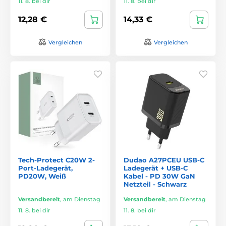
11. 8. bei dir
11. 8. bei dir
12,28 €
14,33 €
Vergleichen
Vergleichen
Tech-Protect C20W 2-
Dudao A27PCEU USB-C
Port-Ladegerät,
Ladegerät + USB-C
PD20W, Weiß
Kabel - PD 30W GaN
Netzteil - Schwarz
Versandbereit
,
am Dienstag
Versandbereit
,
am Dienstag
11. 8. bei dir
11. 8. bei dir