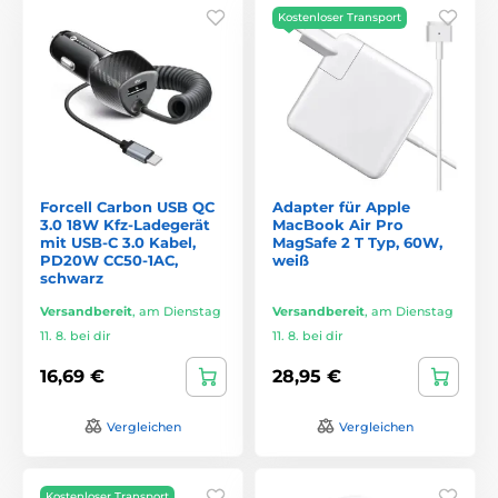
Kostenloser Transport
Forcell Carbon USB QC
Adapter für Apple
3.0 18W Kfz-Ladegerät
MacBook Air Pro
mit USB-C 3.0 Kabel,
MagSafe 2 T Typ, 60W,
PD20W CC50-1AC,
weiß
schwarz
Versandbereit
,
am Dienstag
Versandbereit
,
am Dienstag
11. 8. bei dir
11. 8. bei dir
16,69 €
28,95 €
Vergleichen
Vergleichen
Kostenloser Transport