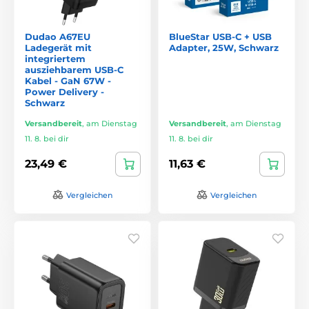
Dudao A67EU
BlueStar USB-C + USB
Ladegerät mit
Adapter, 25W, Schwarz
integriertem
ausziehbarem USB-C
Kabel - GaN 67W -
Power Delivery -
Schwarz
Versandbereit
,
am Dienstag
Versandbereit
,
am Dienstag
11. 8. bei dir
11. 8. bei dir
23,49 €
11,63 €
Vergleichen
Vergleichen