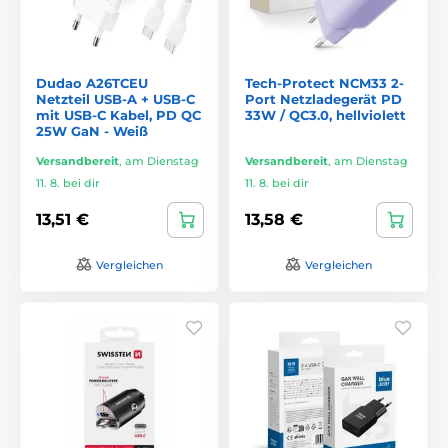
Dudao A26TCEU
Tech-Protect NCM33 2-
Netzteil USB-A + USB-C
Port Netzladegerät PD
mit USB-C Kabel, PD QC
33W / QC3.0, hellviolett
25W GaN - Weiß
Versandbereit
,
am Dienstag
Versandbereit
,
am Dienstag
11. 8. bei dir
11. 8. bei dir
13,51 €
13,58 €
Vergleichen
Vergleichen