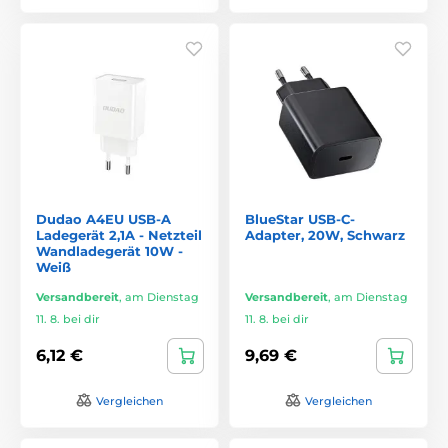
Dudao A4EU USB-A
BlueStar USB-C-
Ladegerät 2,1A - Netzteil
Adapter, 20W, Schwarz
Wandladegerät 10W -
Weiß
Versandbereit
,
am Dienstag
Versandbereit
,
am Dienstag
11. 8. bei dir
11. 8. bei dir
6,12 €
9,69 €
Vergleichen
Vergleichen