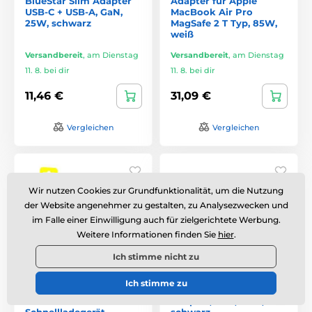
BlueStar Slim Adapter
Adapter für Apple
USB-C + USB-A, GaN,
MacBook Air Pro
25W, schwarz
MagSafe 2 T Typ, 85W,
weiß
Versandbereit
,
am Dienstag
Versandbereit
,
am Dienstag
11. 8. bei dir
11. 8. bei dir
11,46 €
31,09 €
Vergleichen
Vergleichen
Wir nutzen Cookies zur Grundfunktionalität, um die Nutzung
der Website angenehmer zu gestalten, zu Analysezwecken und
im Falle einer Einwilligung auch für zielgerichtete Werbung.
Weitere Informationen finden Sie
hier
.
Ich stimme nicht zu
Ich stimme zu
Blavec Ladegerät BC-9
BlueStar Slim USB-C
für USB-C - PD 20W 3A
Adapter, GaN, 20W,
Schnellladegerät -
schwarz