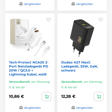
Vergleichen
Vergleichen
Tech-Protect NCA20 2-
Dudao A27 MaxC
Port Netzladegerät PD
Ladegerät, 35W, GaN,
20W / QC3.0 +
schwarz
Lightning Kabel, weiß
Versandbereit
,
am Dienstag
Versandbereit
,
am Dienstag
11. 8. bei dir
11. 8. bei dir
10,86 €
12,28 €
Vergleichen
Vergleichen