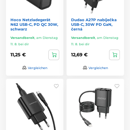
Hoco Netzladegerät
Dudao A27P nabíječka
N62 USB-C, PD QC 30W,
USB-C, 30W PD GaN,
schwarz
černá
Versandbereit
,
am Dienstag
Versandbereit
,
am Dienstag
11. 8. bei dir
11. 8. bei dir
11,25 €
12,69 €
Vergleichen
Vergleichen