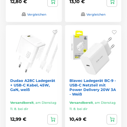
12,80 €
13,10 €
Vergleichen
Vergleichen
Dudao A28C Ladegerät
Blavec Ladegerät BC-9 -
+ USB-C Kabel, 45W,
USB-C Netzteil mit
GaN, weiß
Power Delivery 20W 3A
- Weiß
Versandbereit
,
am Dienstag
Versandbereit
,
am Dienstag
11. 8. bei dir
11. 8. bei dir
12,99 €
10,49 €