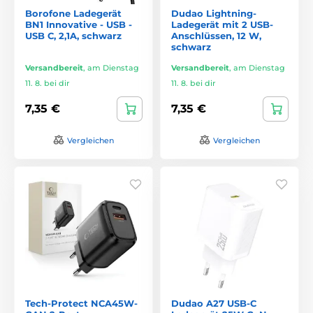
Borofone Ladegerät
Dudao Lightning-
BN1 Innovative - USB -
Ladegerät mit 2 USB-
USB C, 2,1A, schwarz
Anschlüssen, 12 W,
schwarz
Versandbereit
,
am Dienstag
Versandbereit
,
am Dienstag
11. 8. bei dir
11. 8. bei dir
7,35 €
7,35 €
Vergleichen
Vergleichen
Tech-Protect NCA45W-
Dudao A27 USB-C