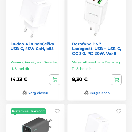
Dudao A28 nabíječka
Borofone BN7
USB-C, 45W GaN, bílá
Ladegerät, USB + USB-C,
QC 3.0, PD 20W, Weiß
Versandbereit
,
am Dienstag
Versandbereit
,
am Dienstag
11. 8. bei dir
11. 8. bei dir
14,33 €
9,30 €
Vergleichen
Vergleichen
Kostenloser Transport