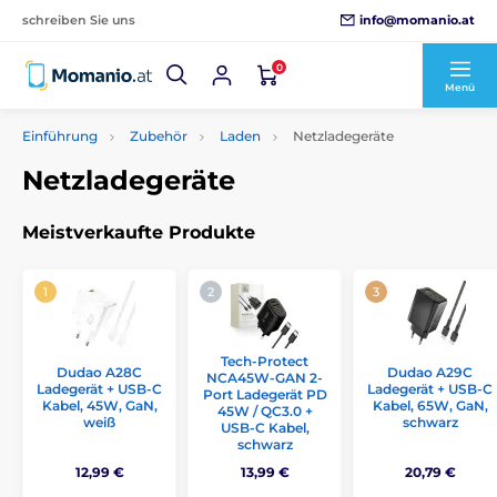
info@momanio.at
schreiben Sie uns
0
Menü
Einführung
Zubehör
Laden
Netzladegeräte
Netzladegeräte
Meistverkaufte Produkte
Tech-Protect
Dudao A28C
Dudao A29C
NCA45W-GAN 2-
Ladegerät + USB-C
Ladegerät + USB-C
Port Ladegerät PD
Kabel, 45W, GaN,
Kabel, 65W, GaN,
45W / QC3.0 +
weiß
schwarz
USB-C Kabel,
schwarz
12,99 €
13,99 €
20,79 €