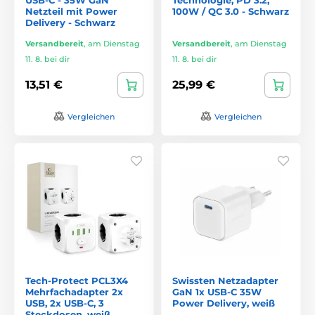
Netzteil mit Power
100W / QC 3.0 - Schwarz
Delivery - Schwarz
Versandbereit
,
am Dienstag
Versandbereit
,
am Dienstag
11. 8. bei dir
11. 8. bei dir
13,51 €
25,99 €
Vergleichen
Vergleichen
Tech-Protect PCL3X4
Swissten Netzadapter
Mehrfachadapter 2x
GaN 1x USB-C 35W
USB, 2x USB-C, 3
Power Delivery, weiß
Steckdosen, weiß