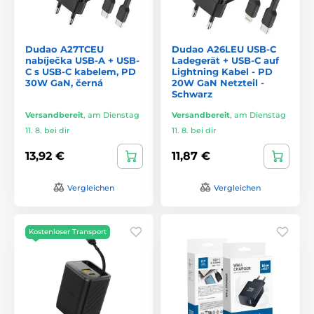
Dudao A27TCEU
Dudao A26LEU USB-C
nabíječka USB-A + USB-
Ladegerät + USB-C auf
C s USB-C kabelem, PD
Lightning Kabel - PD
30W GaN, černá
20W GaN Netzteil -
Schwarz
Versandbereit
,
am Dienstag
Versandbereit
,
am Dienstag
11. 8. bei dir
11. 8. bei dir
13,92 €
11,87 €
Vergleichen
Vergleichen
Kostenloser Transport