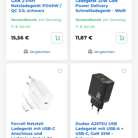
GAN 2-Port
Ladegerät 25W GaN
Netzladegerät PD45W /
Power Delivery
QC 3.0, schwarz
Schnellladegerät - Weiß
Versandbereit
,
am Dienstag
Versandbereit
,
am Dienstag
11. 8. bei dir
11. 8. bei dir
15,56 €
11,87 €
Vergleichen
Vergleichen
Forcell Netzteil
Dudao A26TEU USB
Ladegerät mit USB-C
Ladegerät mit USB-A +
Anschluss und
USB-C, GaN 25W -