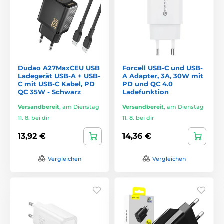
Dudao A27MaxCEU USB
Forcell USB-C und USB-
Ladegerät USB-A + USB-
A Adapter, 3A, 30W mit
C mit USB-C Kabel, PD
PD und QC 4.0
QC 35W - Schwarz
Ladefunktion
Versandbereit
,
am Dienstag
Versandbereit
,
am Dienstag
11. 8. bei dir
11. 8. bei dir
13,92 €
14,36 €
Vergleichen
Vergleichen