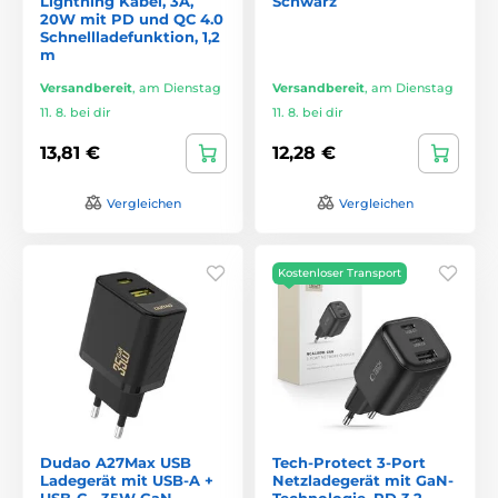
Lightning Kabel, 3A,
Schwarz
20W mit PD und QC 4.0
Schnellladefunktion, 1,2
m
Versandbereit
,
am Dienstag
Versandbereit
,
am Dienstag
11. 8. bei dir
11. 8. bei dir
13,81 €
12,28 €
Vergleichen
Vergleichen
Kostenloser Transport
Dudao A27Max USB
Tech-Protect 3-Port
Ladegerät mit USB-A +
Netzladegerät mit GaN-
USB-C - 35W GaN
Technologie, PD 3.2,