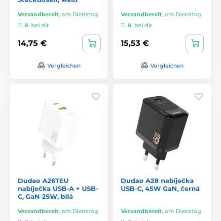
Versandbereit
,
am Dienstag
Versandbereit
,
am Dienstag
11. 8. bei dir
11. 8. bei dir
14,75 €
15,53 €
Vergleichen
Vergleichen
Dudao A26TEU
Dudao A28 nabíječka
nabíječka USB-A + USB-
USB-C, 45W GaN, černá
C, GaN 25W, bílá
Versandbereit
,
am Dienstag
Versandbereit
,
am Dienstag