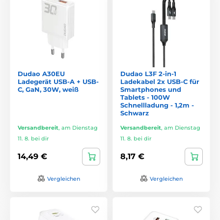
Dudao A30EU
Dudao L3F 2-in-1
Ladegerät USB-A + USB-
Ladekabel 2x USB-C für
C, GaN, 30W, weiß
Smartphones und
Tablets - 100W
Schnellladung - 1,2m -
Schwarz
Versandbereit
,
am Dienstag
Versandbereit
,
am Dienstag
11. 8. bei dir
11. 8. bei dir
14,49 €
8,17 €
Vergleichen
Vergleichen