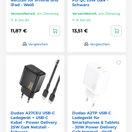
iPad - Weiß
Schwarz
Versandbereit
,
am Dienstag
Versandbereit
,
am Dienstag
11. 8. bei dir
11. 8. bei dir
11,87 €
13,51 €
Vergleichen
Vergleichen
Dudao A27CEU USB-C
Dudao A27P USB-C
Ladegerät + USB-C
Ladegerät für
Kabel - Power Delivery
Smartphones & Tablets
25W GaN Netzteil -
- 30W Power Delivery
Schwarz
GaN Netzteil - Weiß