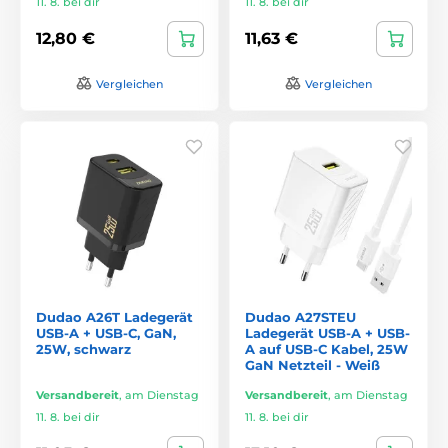
11. 8. bei dir
11. 8. bei dir
12,80 €
11,63 €
Vergleichen
Vergleichen
Dudao A26T Ladegerät
Dudao A27STEU
USB-A + USB-C, GaN,
Ladegerät USB-A + USB-
25W, schwarz
A auf USB-C Kabel, 25W
GaN Netzteil - Weiß
Versandbereit
,
am Dienstag
Versandbereit
,
am Dienstag
11. 8. bei dir
11. 8. bei dir