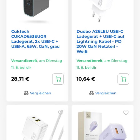
Cuktech
Dudao A26LEU USB-C
CUKAD653EUGR
Ladegerät + USB-C auf
Ladegerät, 2x USB-C +
Lightning Kabel - PD
USB-A, 65W, GaN, grau
20W GaN Netzteil -
Weiß
Versandbereit
,
am Dienstag
Versandbereit
,
am Dienstag
11. 8. bei dir
11. 8. bei dir
28,71 €
10,64 €
Vergleichen
Vergleichen