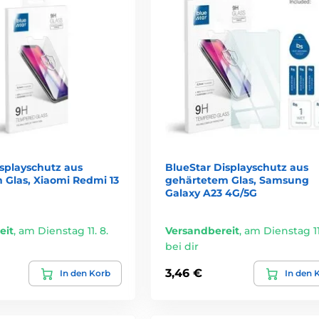
isplayschutz aus
BlueStar Displayschutz aus
 Glas, Xiaomi Redmi 13
gehärtetem Glas, Samsung
Galaxy A23 4G/5G
eit
,
am Dienstag 11. 8.
Versandbereit
,
am Dienstag 11.
bei dir
3,46 €
In den Korb
In den 