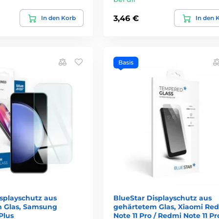
3,46 €
In den Korb
In den 
Basis
isplayschutz aus
BlueStar Displayschutz aus
 Glas, Samsung
gehärtetem Glas, Xiaomi Re
Plus
Note 11 Pro / Redmi Note 11 Pr