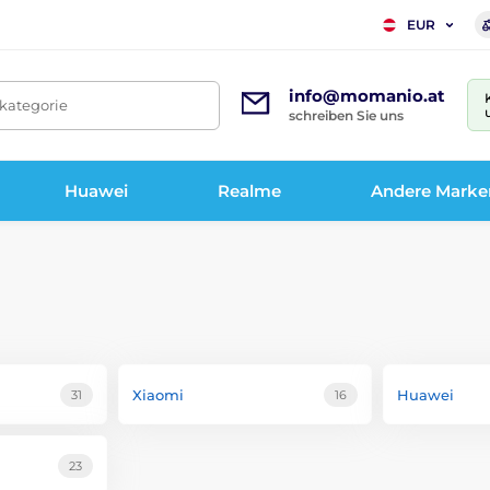
EUR
info@momanio.at
tkategorie
schreiben Sie uns
Huawei
Realme
Andere Marke
Xiaomi
Huawei
31
16
23