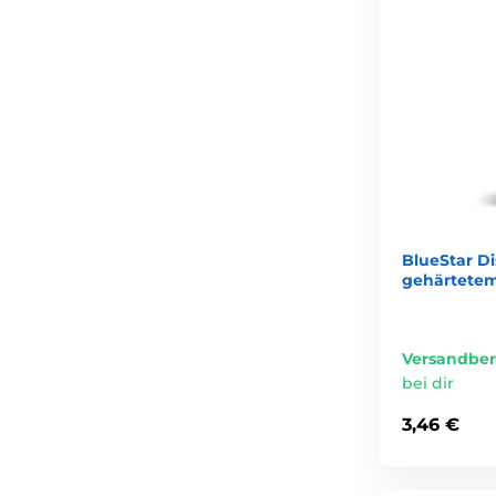
BlueStar D
gehärtetem
Versandber
bei dir
3,46 €