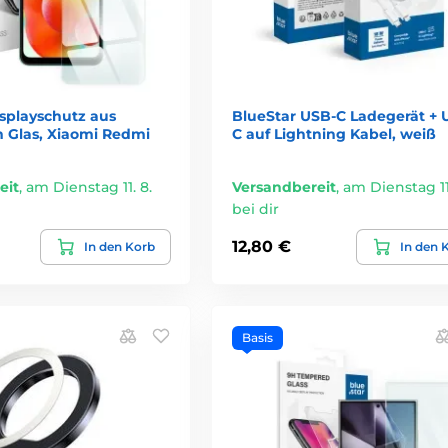
isplayschutz aus
BlueStar USB-C Ladegerät + 
 Glas, Xiaomi Redmi
C auf Lightning Kabel, weiß
eit
,
am Dienstag 11. 8.
Versandbereit
,
am Dienstag 11.
bei dir
12,80 €
In den Korb
In den 
Basis