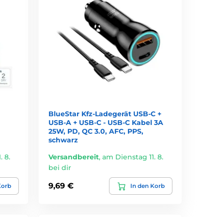
BlueStar Kfz-Ladegerät USB-C +
USB-A + USB-C - USB-C Kabel 3A
25W, PD, QC 3.0, AFC, PPS,
schwarz
 8.
Versandbereit
,
am Dienstag 11. 8.
bei dir
9,69 €
Korb
In den Korb