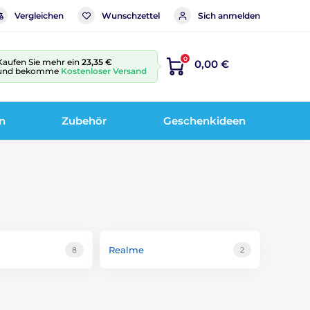
Vergleichen
Wunschzettel
Sich anmelden
0
Kaufen Sie mehr ein
23,35 €
0,00 €
und bekomme
Kostenloser Versand
n
Zubehör
Geschenkideen
Realme
8
2