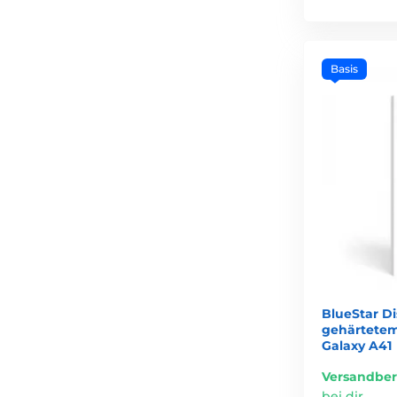
Basis
BlueStar D
gehärtetem
Galaxy A41
Versandber
bei dir