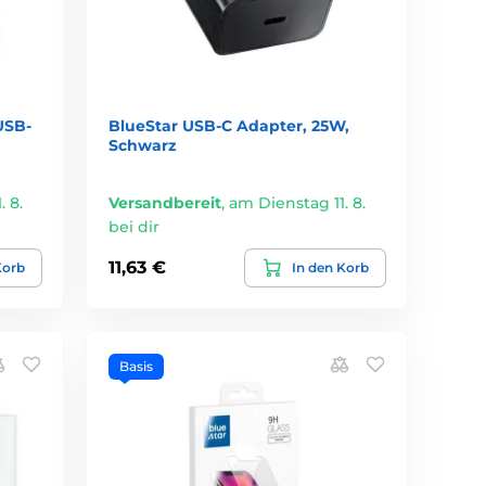
USB-
BlueStar USB-C Adapter, 25W,
Schwarz
 8.
Versandbereit
,
am Dienstag 11. 8.
bei dir
11,63 €
Korb
In den Korb
Basis