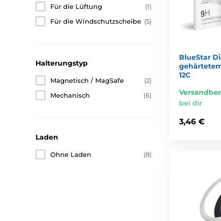
Für die Lüftung
(1)
Für die Windschutzscheibe
(5)
BlueStar D
Halterungstyp
gehärtetem
12C
Magnetisch / MagSafe
(2)
Versandber
Mechanisch
(6)
bei dir
3,46 €
Laden
Ohne Laden
(8)