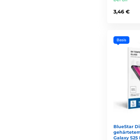
3,46 €
Basis
BlueStar D
gehärtetem
Galaxy S25 