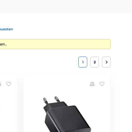
euesten
en..
1
2