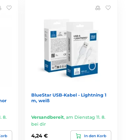
BlueStar USB-Kabel - Lightning 1
nor
m, weiß
 8.
Versandbereit
,
am Dienstag 11. 8.
bei dir
4,24 €
Korb
In den Korb