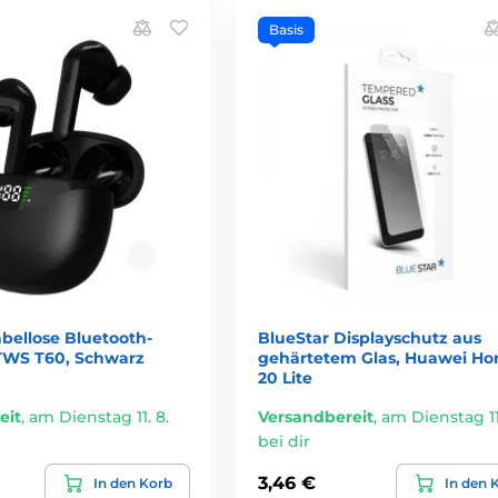
Basis
bellose Bluetooth-
BlueStar Displayschutz aus
TWS T60, Schwarz
gehärtetem Glas, Huawei Ho
20 Lite
eit
,
am Dienstag 11. 8.
Versandbereit
,
am Dienstag 11.
bei dir
3,46 €
In den Korb
In den 