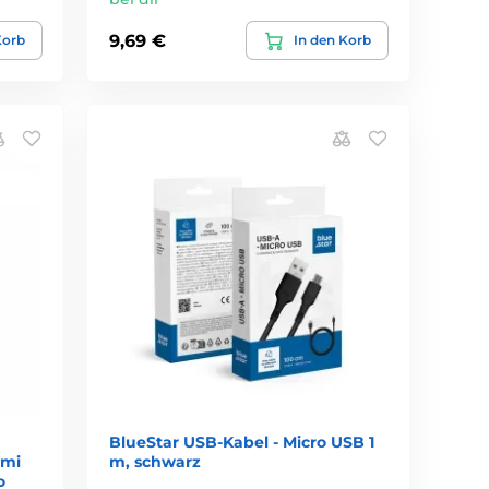
9,69 €
Korb
In den Korb
BlueStar USB-Kabel - Micro USB 1
dmi
m, schwarz
o