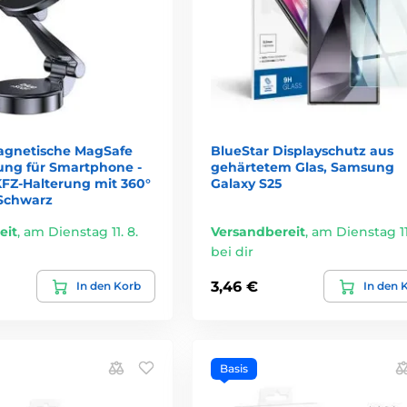
agnetische MagSafe
BlueStar Displayschutz aus
ung für Smartphone -
gehärtetem Glas, Samsung
KFZ-Halterung mit 360°
Galaxy S25
Schwarz
eit
,
am Dienstag 11. 8.
Versandbereit
,
am Dienstag 11.
bei dir
3,46 €
In den Korb
In den 
Basis