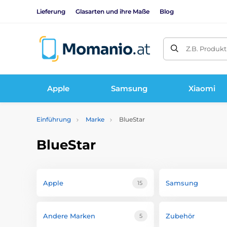
Lieferung
Glasarten und ihre Maße
Blog
Z.B. Produk
Apple
Samsung
Xiaomi
Einführung
Marke
BlueStar
BlueStar
Apple
Samsung
15
Andere Marken
Zubehör
5