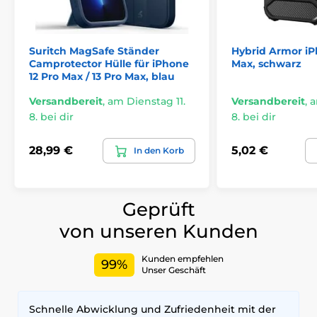
Suritch MagSafe Ständer
Hybrid Armor iP
Camprotector Hülle für iPhone
Max, schwarz
12 Pro Max / 13 Pro Max, blau
Versandbereit
,
am Dienstag 11.
Versandbereit
,
a
8. bei dir
8. bei dir
28,99 €
5,02 €
In den Korb
Geprüft
von unseren Kunden
Kunden empfehlen
99%
Unser Geschäft
Schnelle Abwicklung und Zufriedenheit mit der