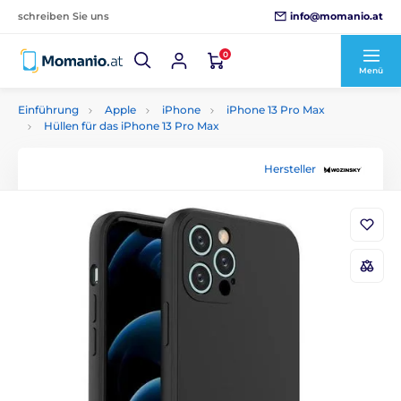
info@momanio.at
schreiben Sie uns
0
Menü
Einführung
Apple
iPhone
iPhone 13 Pro Max
Hüllen für das iPhone 13 Pro Max
Hersteller