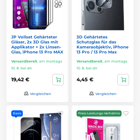
JP Vollset Gehärteter
3D Gehärtetes
Gläser, 2x 3D Glas mit
Schutzglas für das
Applikator + 2x Linsen-
Kameraobjektiv, iPhone
Glas, iPhone 13 Pro MAX
13 Pro / 13 Pro Max
Versandbereit
,
am montags
Versandbereit
,
am montags
10. 8. bei dir
10. 8. bei dir
19,42 €
4,45 €
Vergleichen
Vergleichen
Basis
Preis-Leistungs-Verhältnis