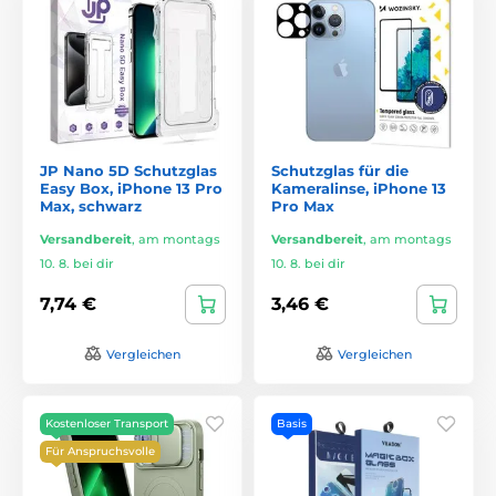
JP Nano 5D Schutzglas
Schutzglas für die
Easy Box, iPhone 13 Pro
Kameralinse, iPhone 13
Max, schwarz
Pro Max
Versandbereit
,
am montags
Versandbereit
,
am montags
10. 8. bei dir
10. 8. bei dir
7,74 €
3,46 €
Vergleichen
Vergleichen
Kostenloser Transport
Basis
Für Anspruchsvolle