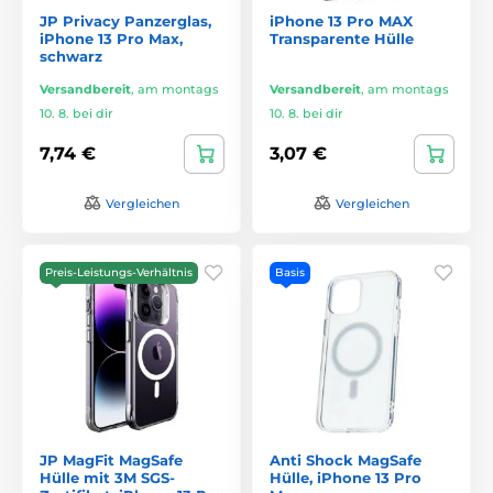
JP Privacy Panzerglas,
iPhone 13 Pro MAX
iPhone 13 Pro Max,
Transparente Hülle
schwarz
Versandbereit
,
am montags
Versandbereit
,
am montags
10. 8. bei dir
10. 8. bei dir
7,74 €
3,07 €
Vergleichen
Vergleichen
Preis-Leistungs-Verhältnis
Basis
JP MagFit MagSafe
Anti Shock MagSafe
Hülle mit 3M SGS-
Hülle, iPhone 13 Pro