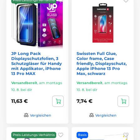
Preis-Leistungs-Verhältnis
JP Long Pack
Swissten Full Glue,
Displayschutzfolien, 3
Color frame, Case
Schutzgläser für Handy
friendly, Displayschutz,
mit Applikator, iPhone
Apple iPhone 13 Pro
13 Pro MAX
Max, schwarz
Versandbereit
,
am montags
Versandbereit
,
am montags
10. 8. bei dir
10. 8. bei dir
11,63 €
7,74 €
Vergleichen
Vergleichen
Preis-Leistungs-Verhältnis
Basis