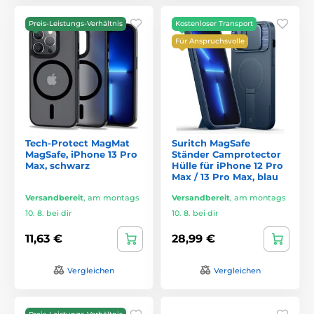
Preis-Leistungs-Verhältnis
Kostenloser Transport
Für Anspruchsvolle
Tech-Protect MagMat
Suritch MagSafe
MagSafe, iPhone 13 Pro
Ständer Camprotector
Max, schwarz
Hülle für iPhone 12 Pro
Max / 13 Pro Max, blau
Versandbereit
,
am montags
Versandbereit
,
am montags
10. 8. bei dir
10. 8. bei dir
11,63 €
28,99 €
Vergleichen
Vergleichen