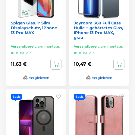
Spigen Glas.Tr Slim
Joyroom 360 Full Case
Displayschutz, iPhone
Hülle + gehärtetes Glas,
13 Pro MAX
iPhone 13 Pro MAX,
grau
Versandbereit
,
am montags
Versandbereit
,
am montags
10. 8. bei dir
10. 8. bei dir
11,63 €
10,47 €
Vergleichen
Vergleichen
Basis
Basis