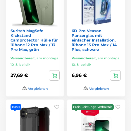
Suritch MagSafe
6D Pro Veason
Kickstand
Panzerglas mit
Camprotector Hülle für
einfacher Installation,
iPhone 12 Pro Max / 13
iPhone 13 Pro Max / 14
Pro Max, grün
Plus, schwarz
Versandbereit
,
am montags
Versandbereit
,
am montags
10. 8. bei dir
10. 8. bei dir
27,69 €
6,96 €
Vergleichen
Vergleichen
Basis
Preis-Leistungs-Verhältnis