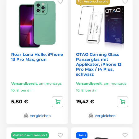
Für Anspruchsvolle
Roar Luna Hülle, iPhone
OTAO Corning Glass
13 Pro Max, grün
Panzerglas mit
Applikator, iPhone 13
Pro Max / 14 Plus,
schwarz
Versandbereit
,
am montags
Versandbereit
,
am montags
10. 8. bei dir
10. 8. bei dir
5,80 €
19,42 €
Vergleichen
Vergleichen
Kostenloser Transport
Basis