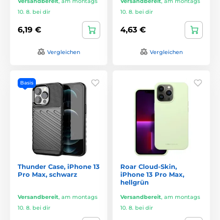
Versandbereit
,
am montags
Versandbereit
,
am montags
10. 8. bei dir
10. 8. bei dir
6,19 €
4,63 €
Vergleichen
Vergleichen
Basis
Thunder Case, iPhone 13
Roar Cloud-Skin,
Pro Max, schwarz
iPhone 13 Pro Max,
hellgrün
Versandbereit
,
am montags
Versandbereit
,
am montags
10. 8. bei dir
10. 8. bei dir