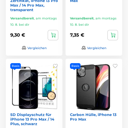
Zertifikat, iPhone 13 Pro
Max
Max / 14 Pro Max,
transparent
Versandbereit
,
am montags
Versandbereit
,
am montags
10. 8. bei dir
10. 8. bei dir
9,30 €
7,35 €
Vergleichen
Vergleichen
Basis
Basis
5D Displayschutz für
Carbon Hülle, iPhone 13
iPhone 13 Pro Max / 14
Pro Max
Plus, schwarz