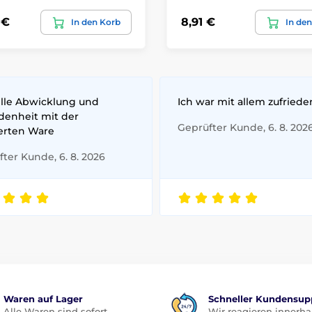
 €
8,91 €
In den Korb
In de
lle Abwicklung und
Ich war mit allem zufriede
edenheit mit der
Geprüfter Kunde, 6. 8. 202
ferten Ware
ter Kunde, 6. 8. 2026
Waren auf Lager
Schneller Kundensup
Alle Waren sind sofort
Wir reagieren innerha