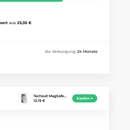
port
aus
23,35 €
die Verbürgung:
24 Monate
Techsuit MagSafe…
Kaufen
13,19 €