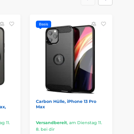
Basis
B
Carbon Hülle, iPhone 13 Pro
Fo
ax,
Max
du
g 11.
Versandbereit
,
am Dienstag 11.
Ve
8. bei dir
8. 