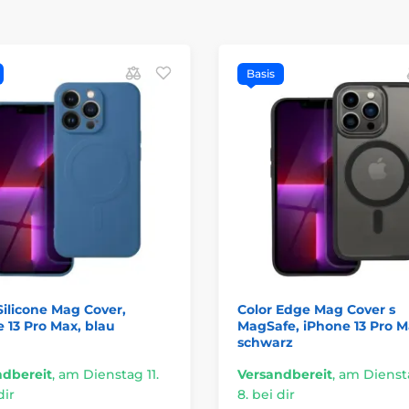
Basis
Silicone Mag Cover,
Color Edge Mag Cover s
 13 Pro Max, blau
MagSafe, iPhone 13 Pro M
schwarz
ndbereit
,
am Dienstag 11.
Versandbereit
,
am Diensta
dir
8. bei dir