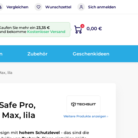
Vergleichen
Wunschzettel
Sich anmelden
0
Kaufen Sie mehr ein
23,35 €
0,00 €
und bekomme
Kostenloser Versand
n
Zubehör
Geschenkideen
x, lila
Safe Pro,
Max, lila
Weitere Produkte anzeigen ›
sign mit
hohem Schutzlevel
- das sind die