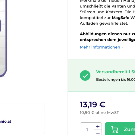
Merkmale der neuen Hand
umschließt die Kanten und 
Stürzen und Kratzern. Die
kompatibel zur
MagSafe
Wi
Aufladen gewährleistet.
Abbildungen dienen nur zur
entsprechen dem jeweilige
Mehr Informationen ›
Versandbereit 1 S
Bestellungen bis 16:0
13,19 €
10,90 € ohne MwST
io.at
Zum