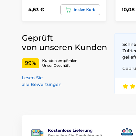
4,63 €
10,08
In den Korb
Geprüft
Schne
von unseren Kunden
Zufri
gelie
Kunden empfehlen
99%
Unser Geschäft
Geprüf
Lesen Sie
alle Bewertungen
Kostenlose Lieferung
Bestellen Sie Produkte mit