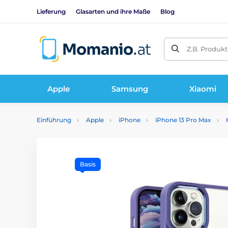
Lieferung
Glasarten und ihre Maße
Blog
Z.B. Produk
Apple
Samsung
Xiaomi
Einführung
Apple
iPhone
iPhone 13 Pro Max
Basis