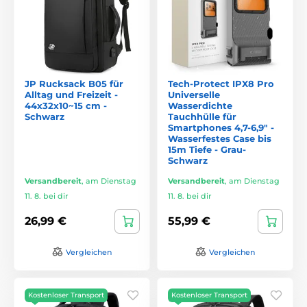
JP Rucksack B05 für
Tech-Protect IPX8 Pro
Alltag und Freizeit -
Universelle
44x32x10~15 cm -
Wasserdichte
Schwarz
Tauchhülle für
Smartphones 4,7-6,9" -
Wasserfestes Case bis
15m Tiefe - Grau-
Schwarz
Versandbereit
,
am Dienstag
Versandbereit
,
am Dienstag
11. 8. bei dir
11. 8. bei dir
26,99 €
55,99 €
Vergleichen
Vergleichen
Kostenloser Transport
Kostenloser Transport