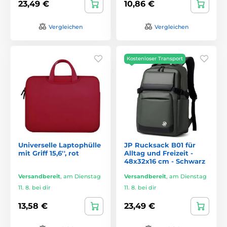
23,49 €
10,86 €
Vergleichen
Vergleichen
Kostenloser Transport
Universelle Laptophülle
JP Rucksack B01 für
mit Griff 15,6'', rot
Alltag und Freizeit -
48x32x16 cm - Schwarz
Versandbereit
,
am Dienstag
Versandbereit
,
am Dienstag
11. 8. bei dir
11. 8. bei dir
13,58 €
23,49 €