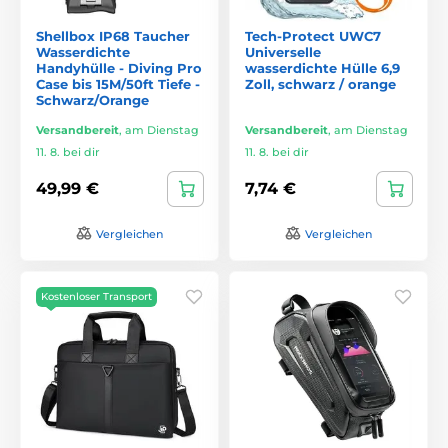
Shellbox IP68 Taucher
Tech-Protect UWC7
Wasserdichte
Universelle
Handyhülle - Diving Pro
wasserdichte Hülle 6,9
Case bis 15M/50ft Tiefe -
Zoll, schwarz / orange
Schwarz/Orange
Versandbereit
,
am Dienstag
Versandbereit
,
am Dienstag
11. 8. bei dir
11. 8. bei dir
49,99 €
7,74 €
Vergleichen
Vergleichen
Kostenloser Transport