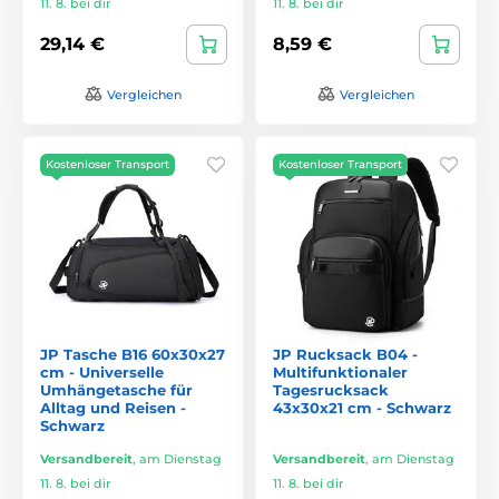
11. 8. bei dir
11. 8. bei dir
29,14 €
8,59 €
Vergleichen
Vergleichen
Kostenloser Transport
Kostenloser Transport
JP Tasche B16 60x30x27
JP Rucksack B04 -
cm - Universelle
Multifunktionaler
Umhängetasche für
Tagesrucksack
Alltag und Reisen -
43x30x21 cm - Schwarz
Schwarz
Versandbereit
,
am Dienstag
Versandbereit
,
am Dienstag
11. 8. bei dir
11. 8. bei dir