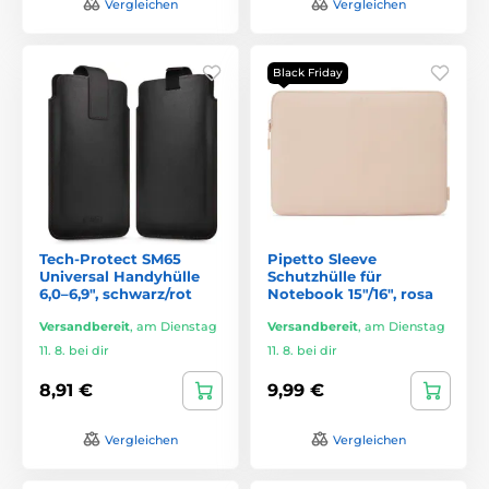
Vergleichen
Vergleichen
Black Friday
Tech-Protect SM65
Pipetto Sleeve
Universal Handyhülle
Schutzhülle für
6,0–6,9″, schwarz/rot
Notebook 15"/16", rosa
Versandbereit
,
am Dienstag
Versandbereit
,
am Dienstag
11. 8. bei dir
11. 8. bei dir
8,91 €
9,99 €
Vergleichen
Vergleichen