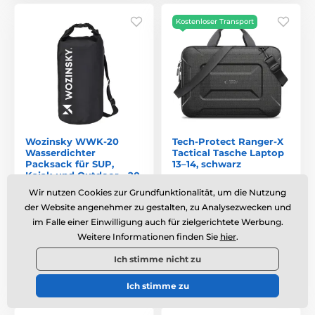
Kostenloser Transport
Wozinsky WWK-20
Tech-Protect Ranger-X
Wasserdichter
Tactical Tasche Laptop
Packsack für SUP,
13–14, schwarz
Kajak und Outdoor - 20
Liter - Schwarz
Wir nutzen Cookies zur Grundfunktionalität, um die Nutzung
der Website angenehmer zu gestalten, zu Analysezwecken und
Versandbereit
,
am Dienstag
Versandbereit
,
am Dienstag
im Falle einer Einwilligung auch für zielgerichtete Werbung.
11. 8. bei dir
11. 8. bei dir
Weitere Informationen finden Sie
hier
.
10,99 €
36,93 €
Ich stimme nicht zu
Vergleichen
Vergleichen
Ich stimme zu