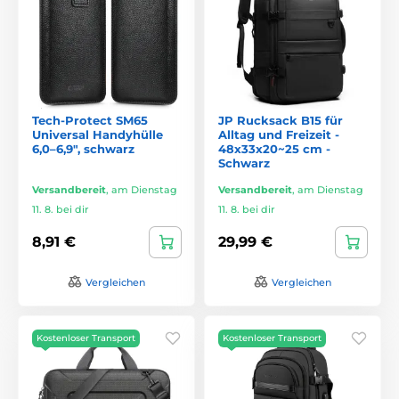
Tech-Protect SM65
JP Rucksack B15 für
Universal Handyhülle
Alltag und Freizeit -
6,0–6,9″, schwarz
48x33x20~25 cm -
Schwarz
Versandbereit
,
am Dienstag
Versandbereit
,
am Dienstag
11. 8. bei dir
11. 8. bei dir
8,91 €
29,99 €
Vergleichen
Vergleichen
Kostenloser Transport
Kostenloser Transport