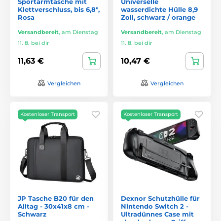
Sportarmtasche mit
Universelle
Klettverschluss, bis 6,8",
wasserdichte Hülle 8,9
Rosa
Zoll, schwarz / orange
Versandbereit
,
am Dienstag
Versandbereit
,
am Dienstag
11. 8. bei dir
11. 8. bei dir
11,63 €
10,47 €
Vergleichen
Vergleichen
Kostenloser Transport
Kostenloser Transport
JP Tasche B20 für den
Dexnor Schutzhülle für
Alltag - 30x41x8 cm -
Nintendo Switch 2 -
Schwarz
Ultradünnes Case mit