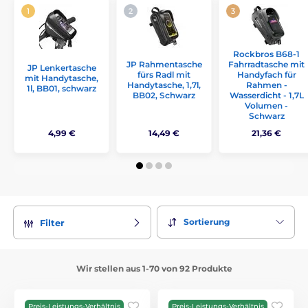
Rockbros B68-1
JP Rahmentasche
Fahrradtasche mit
JP Lenkertasche
fürs Radl mit
Handyfach für
mit Handytasche,
Handytasche, 1,7l,
Rahmen -
1l, BB01, schwarz
BB02, Schwarz
Wasserdicht - 1,7L
Volumen -
Schwarz
4,99 €
14,49 €
21,36 €
Sortierung
Filter
Wir stellen aus 1-70 von 92 Produkte
Preis-Leistungs-Verhältnis
Preis-Leistungs-Verhältnis