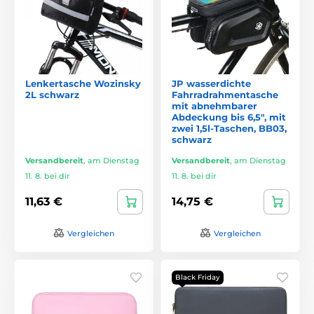
Lenkertasche Wozinsky
JP wasserdichte
2L schwarz
Fahrradrahmentasche
mit abnehmbarer
Abdeckung bis 6,5", mit
zwei 1,5l-Taschen, BB03,
schwarz
Versandbereit
,
am Dienstag
Versandbereit
,
am Dienstag
11. 8. bei dir
11. 8. bei dir
11,63 €
14,75 €
Vergleichen
Vergleichen
Black Friday