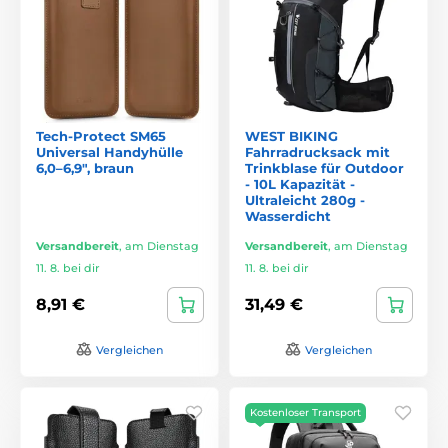
Tech-Protect SM65
WEST BIKING
Universal Handyhülle
Fahrradrucksack mit
6,0–6,9″, braun
Trinkblase für Outdoor
- 10L Kapazität -
Ultraleicht 280g -
Wasserdicht
Versandbereit
,
am Dienstag
Versandbereit
,
am Dienstag
11. 8. bei dir
11. 8. bei dir
8,91 €
31,49 €
Vergleichen
Vergleichen
Kostenloser Transport