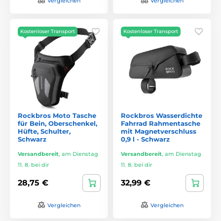
Vergleichen
Vergleichen
Kostenloser Transport
Kostenloser Transport
Rockbros Moto Tasche
Rockbros Wasserdichte
für Bein, Oberschenkel,
Fahrrad Rahmentasche
Hüfte, Schulter,
mit Magnetverschluss
Schwarz
0,9 l - Schwarz
Versandbereit
,
am Dienstag
Versandbereit
,
am Dienstag
11. 8. bei dir
11. 8. bei dir
28,75 €
32,99 €
Vergleichen
Vergleichen