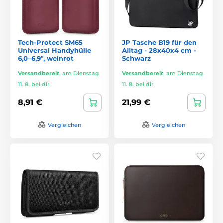
Tech-Protect SM65
JP Tasche B19 für den
Universal Handyhülle
Alltag - 28x40x4 cm -
6,0–6,9″, weinrot
Schwarz
Versandbereit
,
am Dienstag
Versandbereit
,
am Dienstag
11. 8. bei dir
11. 8. bei dir
8,91 €
21,99 €
Vergleichen
Vergleichen