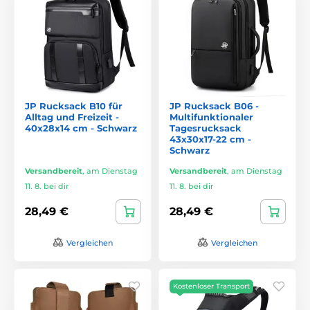
JP Rucksack B10 für
JP Rucksack B06 -
Alltag und Freizeit -
Multifunktionaler
40x28x14 cm - Schwarz
Tagesrucksack
43x30x17-22 cm -
Schwarz
Versandbereit
,
am Dienstag
Versandbereit
,
am Dienstag
11. 8. bei dir
11. 8. bei dir
28,49 €
28,49 €
Vergleichen
Vergleichen
Kostenloser Transport