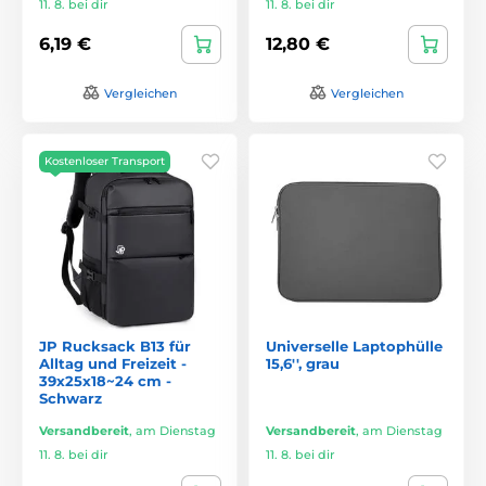
11. 8. bei dir
11. 8. bei dir
6,19 €
12,80 €
Vergleichen
Vergleichen
Kostenloser Transport
JP Rucksack B13 für
Universelle Laptophülle
Alltag und Freizeit -
15,6'', grau
39x25x18~24 cm -
Schwarz
Versandbereit
,
am Dienstag
Versandbereit
,
am Dienstag
11. 8. bei dir
11. 8. bei dir