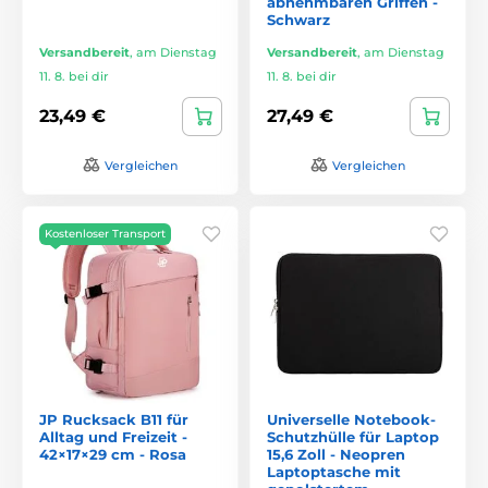
abnehmbaren Griffen -
Schwarz
Versandbereit
,
am Dienstag
Versandbereit
,
am Dienstag
11. 8. bei dir
11. 8. bei dir
23,49 €
27,49 €
Vergleichen
Vergleichen
Kostenloser Transport
JP Rucksack B11 für
Universelle Notebook-
Alltag und Freizeit -
Schutzhülle für Laptop
42×17×29 cm - Rosa
15,6 Zoll - Neopren
Laptoptasche mit