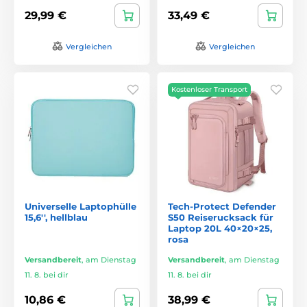
29,99 €
33,49 €
Vergleichen
Vergleichen
Kostenloser Transport
Universelle Laptophülle
Tech-Protect Defender
15,6'', hellblau
S50 Reiserucksack für
Laptop 20L 40×20×25,
rosa
Versandbereit
,
am Dienstag
Versandbereit
,
am Dienstag
11. 8. bei dir
11. 8. bei dir
10,86 €
38,99 €