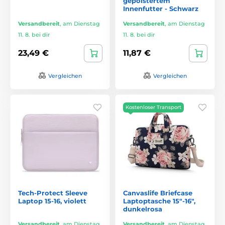
gepolstertem
Innenfutter - Schwarz
Versandbereit
,
am Dienstag
Versandbereit
,
am Dienstag
11. 8. bei dir
11. 8. bei dir
23,49 €
11,87 €
Vergleichen
Vergleichen
Kostenloser Transport
Tech-Protect Sleeve
Canvaslife Briefcase
Laptop 15-16, violett
Laptoptasche 15"-16",
dunkelrosa
Versandbereit
,
am Dienstag
Versandbereit
,
am Dienstag