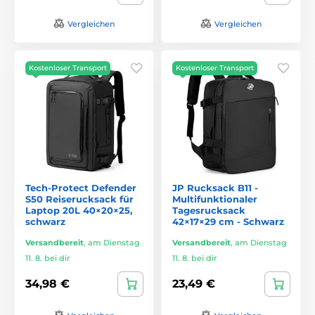
Vergleichen
Vergleichen
Kostenloser Transport
Kostenloser Transport
Tech-Protect Defender
JP Rucksack B11 -
S50 Reiserucksack für
Multifunktionaler
Laptop 20L 40×20×25,
Tagesrucksack
schwarz
42×17×29 cm - Schwarz
Versandbereit
,
am Dienstag
Versandbereit
,
am Dienstag
11. 8. bei dir
11. 8. bei dir
34,98 €
23,49 €