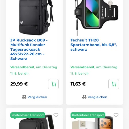
JP Rucksack B09 -
Techsuit TH20
Multifunktionaler
Sportarmband, bis 6,8",
Tagesrucksack
schwarz
45x31x22-26 cm -
Schwarz
Versandbereit
,
am Dienstag
Versandbereit
,
am Dienstag
11. 8. bei dir
11. 8. bei dir
29,99 €
11,63 €
Vergleichen
Vergleichen
Kostenloser Transport
Kostenloser Transport