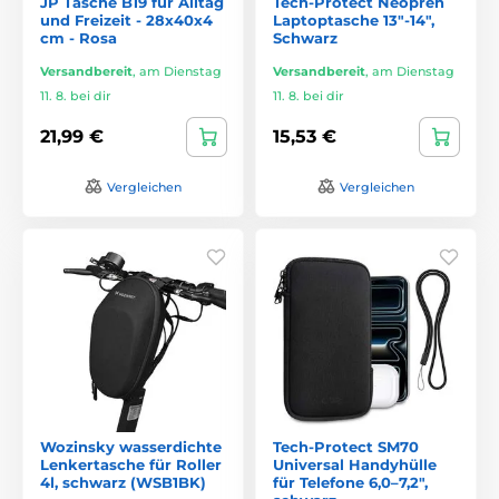
JP Tasche B19 für Alltag
Tech-Protect Neopren
und Freizeit - 28x40x4
Laptoptasche 13"-14",
cm - Rosa
Schwarz
Versandbereit
,
am Dienstag
Versandbereit
,
am Dienstag
11. 8. bei dir
11. 8. bei dir
21,99 €
15,53 €
Vergleichen
Vergleichen
Wozinsky wasserdichte
Tech-Protect SM70
Lenkertasche für Roller
Universal Handyhülle
4l, schwarz (WSB1BK)
für Telefone 6,0–7,2″,