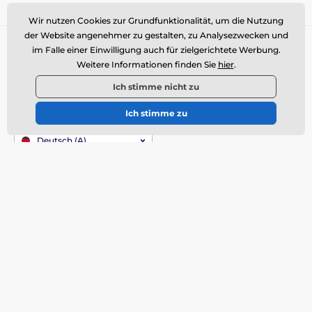
Wir nutzen Cookies zur Grundfunktionalität, um die Nutzung
der Website angenehmer zu gestalten, zu Analysezwecken und
Sie brauchen Rat
offline
im Falle einer Einwilligung auch für zielgerichtete Werbung.
Weitere Informationen finden Sie
hier
.
Kundendienst ist verfügbar
Ich stimme nicht zu
info@momanio.at
Ich stimme zu
Wo Sie uns finden
Deutsch (A)
Alles über den Einkauf
Lieferung
Allgemeine
Geschäftsbedingungen
Reklamation
Rücksendungen
Warentausch
Cookie-Richtlinie