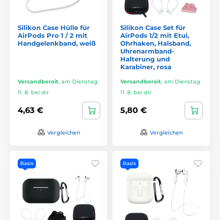
Silikon Case Hülle für
Silikon Case Set für
AirPods Pro 1 / 2 mit
AirPods 1/2 mit Etui,
Handgelenkband, weiß
Ohrhaken, Halsband,
Uhrenarmband-
Halterung und
Karabiner, rosa
Versandbereit
,
am Dienstag
Versandbereit
,
am Dienstag
11. 8. bei dir
11. 8. bei dir
4,63 €
5,80 €
Vergleichen
Vergleichen
Basis
Basis