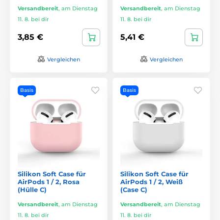
Versandbereit
,
am Dienstag
Versandbereit
,
am Dienstag
11. 8. bei dir
11. 8. bei dir
3,85 €
5,41 €
Vergleichen
Vergleichen
Basis
Basis
Silikon Soft Case für
Silikon Soft Case für
AirPods 1 / 2, Rosa
AirPods 1 / 2, Weiß
(Hülle C)
(Case C)
Versandbereit
,
am Dienstag
Versandbereit
,
am Dienstag
11. 8. bei dir
11. 8. bei dir