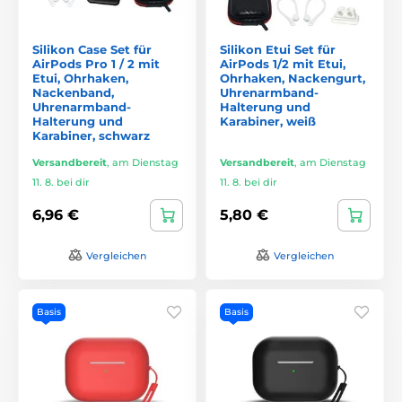
Silikon Case Set für
Silikon Etui Set für
AirPods Pro 1 / 2 mit
AirPods 1/2 mit Etui,
Etui, Ohrhaken,
Ohrhaken, Nackengurt,
Nackenband,
Uhrenarmband-
Uhrenarmband-
Halterung und
Halterung und
Karabiner, weiß
Karabiner, schwarz
Versandbereit
,
am Dienstag
Versandbereit
,
am Dienstag
11. 8. bei dir
11. 8. bei dir
6,96 €
5,80 €
Vergleichen
Vergleichen
Basis
Basis