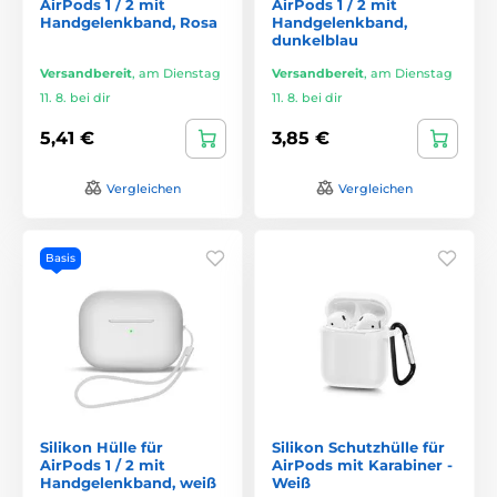
AirPods 1 / 2 mit
AirPods 1 / 2 mit
Handgelenkband, Rosa
Handgelenkband,
dunkelblau
Versandbereit
,
am Dienstag
Versandbereit
,
am Dienstag
11. 8. bei dir
11. 8. bei dir
5,41 €
3,85 €
Vergleichen
Vergleichen
Basis
Silikon Hülle für
Silikon Schutzhülle für
AirPods 1 / 2 mit
AirPods mit Karabiner -
Handgelenkband, weiß
Weiß