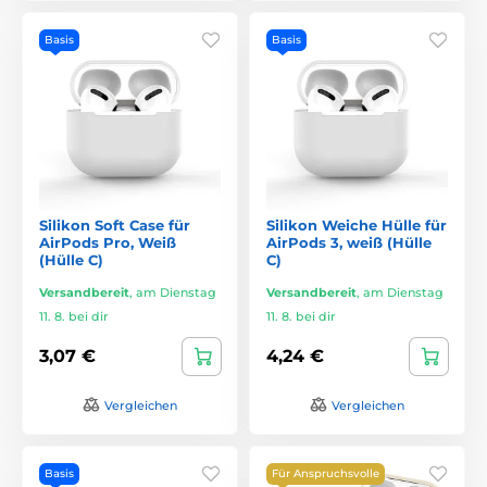
Basis
Basis
Silikon Soft Case für
Silikon Weiche Hülle für
AirPods Pro, Weiß
AirPods 3, weiß (Hülle
(Hülle C)
C)
Versandbereit
,
am Dienstag
Versandbereit
,
am Dienstag
11. 8. bei dir
11. 8. bei dir
3,07 €
4,24 €
Vergleichen
Vergleichen
Basis
Für Anspruchsvolle