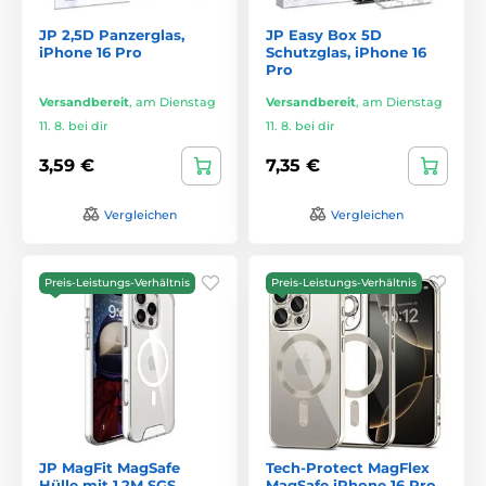
JP 2,5D Panzerglas,
JP Easy Box 5D
iPhone 16 Pro
Schutzglas, iPhone 16
Pro
Versandbereit
,
am Dienstag
Versandbereit
,
am Dienstag
11. 8. bei dir
11. 8. bei dir
3,59 €
7,35 €
Vergleichen
Vergleichen
Preis-Leistungs-Verhältnis
Preis-Leistungs-Verhältnis
JP MagFit MagSafe
Tech-Protect MagFlex
Hülle mit 1.2M SGS
MagSafe iPhone 16 Pro,