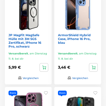
JP MagFit MagSafe
ArmorShield Hybrid
Hülle mit 3M SGS
Case, iPhone 16 Pro,
Zertifikat, iPhone 16
blau
Pro, schwarz
Versandbereit
,
am Dienstag
Versandbereit
,
am Dienstag
11. 8. bei dir
11. 8. bei dir
5,99 €
3,46 €
Vergleichen
Vergleichen
Basis
Basis