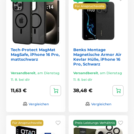
Für Anspruchsvolle
Tech-Protect MagMat
Benks Montage
MagSafe, iPhone 16 Pro,
Magnetische Armor Air
mattschwarz
Kevlar Hülle, iPhone 16
Pro, Schwarz
Versandbereit
,
am Dienstag
Versandbereit
,
am Dienstag
11. 8. bei dir
11. 8. bei dir
11,63 €
38,48 €
Vergleichen
Vergleichen
Für Anspruchsvolle
Preis-Leistungs-Verhältnis