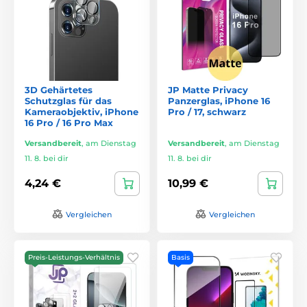
3D Gehärtetes
JP Matte Privacy
Schutzglas für das
Panzerglas, iPhone 16
Kameraobjektiv, iPhone
Pro / 17, schwarz
16 Pro / 16 Pro Max
Versandbereit
,
am Dienstag
Versandbereit
,
am Dienstag
11. 8. bei dir
11. 8. bei dir
4,24 €
10,99 €
Vergleichen
Vergleichen
Preis-Leistungs-Verhältnis
Basis