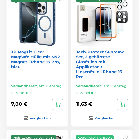
JP MagFit Clear
Tech-Protect Supreme
MagSafe Hülle mit N52
Set, 2 gehärtete
Magnet, iPhone 16 Pro,
Glasfolien mit
blau
Applikator +
Linsenfolie, iPhone 16
Pro
Versandbereit
,
am Dienstag
Versandbereit
,
am Dienstag
11. 8. bei dir
11. 8. bei dir
7,00 €
11,63 €
Vergleichen
Vergleichen
Preis-Leistungs-Verhältnis
Kostenloser Transport