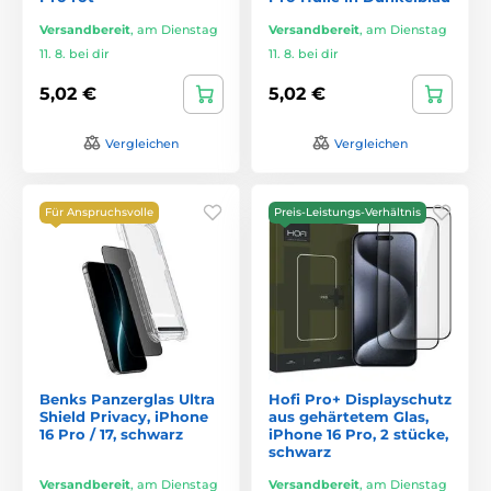
Versandbereit
,
am Dienstag
Versandbereit
,
am Dienstag
11. 8. bei dir
11. 8. bei dir
5,02 €
5,02 €
Vergleichen
Vergleichen
Für Anspruchsvolle
Preis-Leistungs-Verhältnis
Benks Panzerglas Ultra
Hofi Pro+ Displayschutz
Shield Privacy, iPhone
aus gehärtetem Glas,
16 Pro / 17, schwarz
iPhone 16 Pro, 2 stücke,
schwarz
Versandbereit
,
am Dienstag
Versandbereit
,
am Dienstag