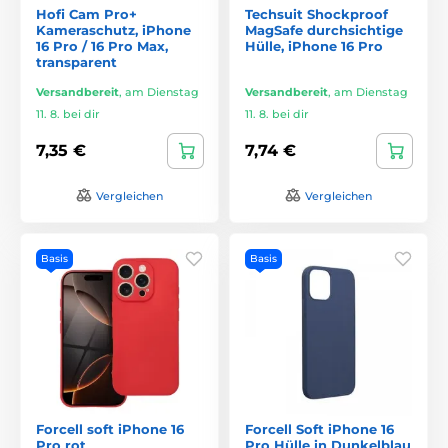
Hofi Cam Pro+
Techsuit Shockproof
Kameraschutz, iPhone
MagSafe durchsichtige
16 Pro / 16 Pro Max,
Hülle, iPhone 16 Pro
transparent
Versandbereit
,
am Dienstag
Versandbereit
,
am Dienstag
11. 8. bei dir
11. 8. bei dir
7,35 €
7,74 €
Vergleichen
Vergleichen
Basis
Basis
Forcell soft iPhone 16
Forcell Soft iPhone 16
Pro rot
Pro Hülle in Dunkelblau