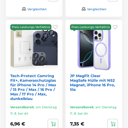
Vergleichen
Vergleichen
Preis-Leistungs-Verhältnis
Preis-Leistungs-Verhältnis
Tech-Protect Camring
JP MagFit Clear
Fit+, Kameraschutzglas
MagSafe Hülle mit N52
für iPhone 14 Pro / Max
Magnet, iPhone 16 Pro,
/ 15 Pro / Max / 16 Pro /
lila
Max / 17 Pro / Max,
dunkelblau
Versandbereit
,
am Dienstag
Versandbereit
,
am Dienstag
11. 8. bei dir
11. 8. bei dir
6,96 €
7,35 €