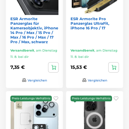
ESR Armorite
ESR Armorite Pro
Panzerglas für
Panzerglas UltraFit,
Kameraobjektiv, iPhone
iPhone 16 Pro / 17
14 Pro / Max / 15 Pro /
Max / 16 Pro / Max / 17
Pro / Max, schwarz
Versandbereit
,
am Dienstag
Versandbereit
,
am Dienstag
11. 8. bei dir
11. 8. bei dir
7,35 €
15,53 €
Vergleichen
Vergleichen
Preis-Leistungs-Verhältnis
Preis-Leistungs-Verhältnis