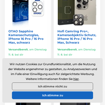
OTAO Sapphire
Hofi Camring Pro+,
Kameraschutzglas,
Kameraobjektiv-Schutz,
iPhone 16 Pro / 16 Pro
iPhone 16 Pro / 16 Pro
Max, schwarz
Max, Schwarz
Versandbereit
,
am Dienstag
Versandbereit
,
am Dienstag
11. 8. bei dir
11. 8. bei dir
17,47 €
9,30 €
Wir nutzen Cookies zur Grundfunktionalität, um die Nutzung
der Website angenehmer zu gestalten, zu Analysezwecken und
Vergleichen
Vergleichen
im Falle einer Einwilligung auch für zielgerichtete Werbung.
Weitere Informationen finden Sie
hier
.
Ich stimme nicht zu
Kostenloser Transport
Kostenloser Transport
Für Anspruchsvolle
Für Anspruchsvolle
Ich stimme zu