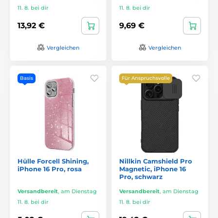
11. 8. bei dir
11. 8. bei dir
13,92 €
9,69 €
Vergleichen
Vergleichen
Basis
Für Anspruchsvolle
Hülle Forcell Shining,
Nillkin Camshield Pro
iPhone 16 Pro, rosa
Magnetic, iPhone 16
Pro, schwarz
Versandbereit
,
am Dienstag
Versandbereit
,
am Dienstag
11. 8. bei dir
11. 8. bei dir