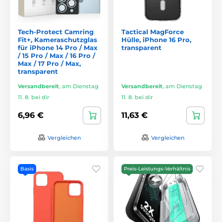
Tech-Protect Camring
Tactical MagForce
Fit+, Kameraschutzglas
Hülle, iPhone 16 Pro,
für iPhone 14 Pro / Max
transparent
/ 15 Pro / Max / 16 Pro /
Max / 17 Pro / Max,
transparent
Versandbereit
,
am Dienstag
Versandbereit
,
am Dienstag
11. 8. bei dir
11. 8. bei dir
6,96 €
11,63 €
Vergleichen
Vergleichen
Basis
Preis-Leistungs-Verhältnis