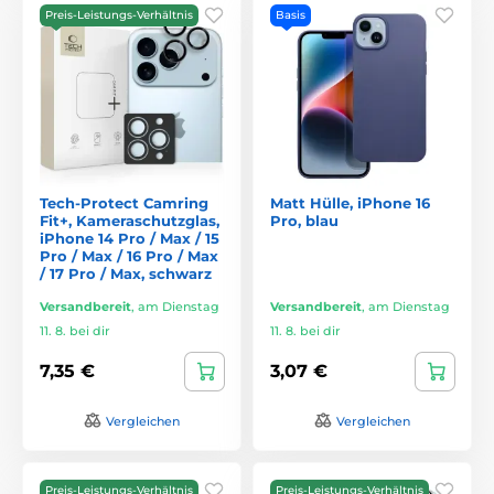
Preis-Leistungs-Verhältnis
Basis
Tech-Protect Camring
Matt Hülle, iPhone 16
Fit+, Kameraschutzglas,
Pro, blau
iPhone 14 Pro / Max / 15
Pro / Max / 16 Pro / Max
/ 17 Pro / Max, schwarz
Versandbereit
,
am Dienstag
Versandbereit
,
am Dienstag
11. 8. bei dir
11. 8. bei dir
7,35 €
3,07 €
Vergleichen
Vergleichen
Preis-Leistungs-Verhältnis
Preis-Leistungs-Verhältnis