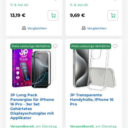
11. 8. bei dir
11. 8. bei dir
13,19 €
9,69 €
Vergleichen
Vergleichen
Preis-Leistungs-Verhältnis
Preis-Leistungs-Verhältnis
JP Long Pack
JP Transparente
Panzerglas für iPhone
Handyhülle, iPhone 16
16 Pro - 3er Set
Pro
Gehärtetes
Displayschutzglas mit
Applikator
Versandbereit
,
am Dienstag
Versandbereit
,
am Dienstag