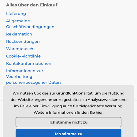
Alles über den Einkauf
Lieferung
Allgemeine
Geschäftsbedingungen
Reklamation
Rücksendungen
Warentausch
Cookie-Richtlinie
Kontaktinformationen
Informationen zur
Verarbeitung
personenbezogener Daten
Impressum
Wir nutzen Cookies zur Grundfunktionalität, um die Nutzung
der Website angenehmer zu gestalten, zu Analysezwecken und
im Falle einer Einwilligung auch für zielgerichtete Werbung.
Momanio s.r.o., Okružní 361/14, 74718, Píšt',
Weitere Informationen finden Sie
hier
.
Tschechische Republik, VAT: CZ09604707,
Ich stimme nicht zu
info@momanio.at
Ich stimme zu
© 2026 www.momanio.at ⦁ Sie hat einen E-Shop erstellt
SIMPLIA.cz