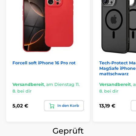
Forcell soft iPhone 16 Pro rot
Tech-Protect M
MagSafe iPhone 
mattschwarz
Versandbereit
,
am Dienstag 11.
Versandbereit
,
a
8. bei dir
8. bei dir
5,02 €
13,19 €
In den Korb
Geprüft