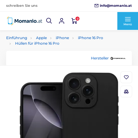
info@momanio.at
schreiben Sie uns
0
Menü
Einführung
Apple
iPhone
iPhone 16 Pro
Hüllen für iPhone 16 Pro
Hersteller