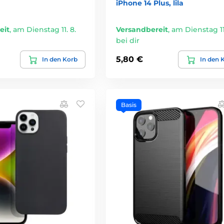
iPhone 14 Plus, lila
eit
,
am Dienstag 11. 8.
Versandbereit
,
am Dienstag 11.
bei dir
5,80 €
In den Korb
In den 
Basis