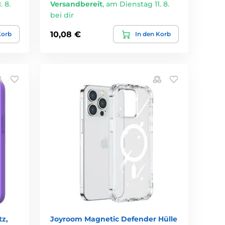
 8.
Versandbereit
,
am Dienstag 11. 8.
bei dir
10,08 €
Korb
In den Korb
tz,
Joyroom Magnetic Defender Hülle