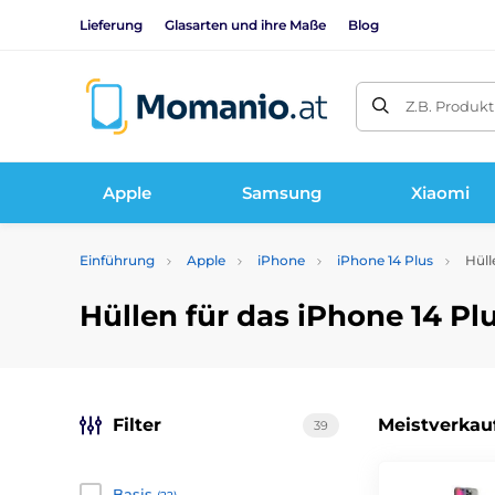
Lieferung
Glasarten und ihre Maße
Blog
Z.B. Produk
Apple
Samsung
Xiaomi
Einführung
Apple
iPhone
iPhone 14 Plus
Hüll
Hüllen für das iPhone 14 Pl
Filter
Meistverkau
39
Basis