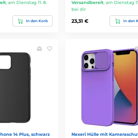
eit
,
am Dienstag 11. 8.
Versandbereit
,
am Dienstag 11.
bei dir
23,31 €
In den Korb
In den 
Phone 14 Plus, schwarz
Nexeri Hülle mit Kameraschu