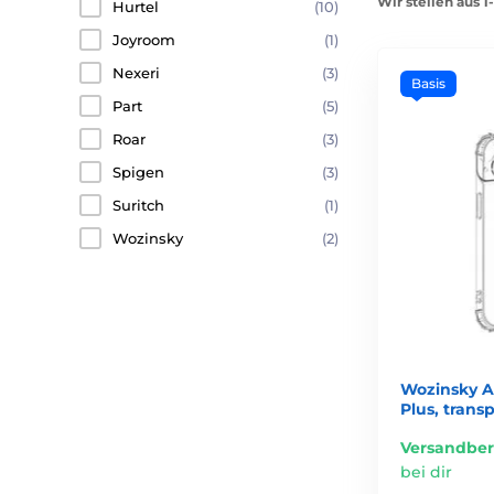
Wir stellen aus 
Hurtel
(10)
Joyroom
(1)
Nexeri
(3)
Basis
Part
(5)
Roar
(3)
Spigen
(3)
Suritch
(1)
Wozinsky
(2)
Wozinsky A
Plus, trans
Versandber
bei dir