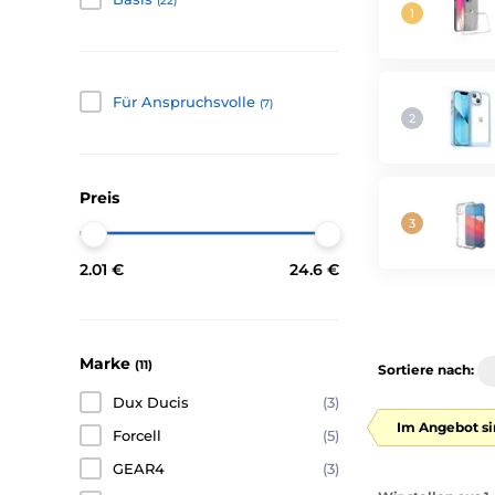
(22)
Für Anspruchsvolle
(7)
Preis
2.01 €
24.6 €
Marke
(11)
Sortiere nach:
Dux Ducis
(3)
Im Angebot si
Forcell
(5)
GEAR4
(3)