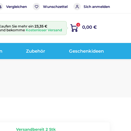
Vergleichen
Wunschzettel
Sich anmelden
0
Kaufen Sie mehr ein
23,35 €
0,00 €
und bekomme
Kostenloser Versand
n
Zubehör
Geschenkideen
Versandbereit 2 Stk