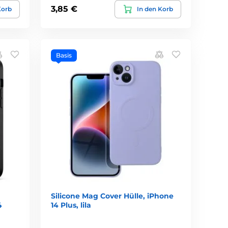
3,85 €
Korb
In den Korb
Basis
Silicone Mag Cover Hülle, iPhone
4
14 Plus, lila