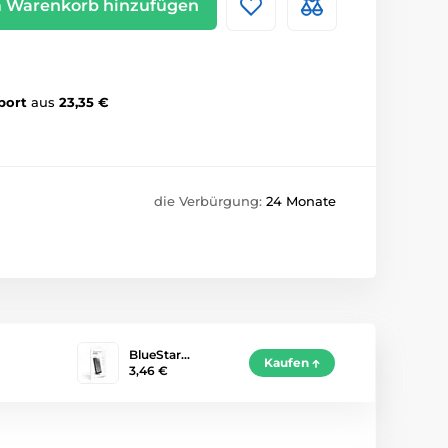
 Warenkorb hinzufügen
port
aus
23,35 €
die Verbürgung:
24 Monate
BlueStar…
Kaufen
3,46 €