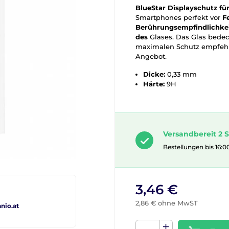
BlueStar Displayschutz fü
Smartphones perfekt vor
F
Berührungsempfindlichkei
des
Glases. Das Glas bedeck
maximalen Schutz empfehl
Angebot.
Dicke:
0,33 mm
Härte:
9H
Versandbereit 2 S
Bestellungen bis 16:0
3,46 €
2,86 € ohne MwST
io.at