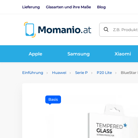
Lieferung
Glasarten und ihre Maße
Blog
Z.B. Produk
Apple
Samsung
Xiaomi
Einführung
Huawei
Serie P
P20 Lite
BlueStar 
Basis