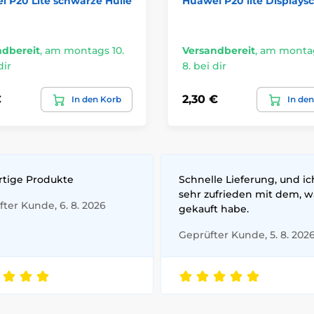
 P20 Lite schwarze Hülle
Huawei P20 lite Displays
ndbereit
,
am montags 10.
Versandbereit
,
am montag
dir
8. bei dir
€
2,30 €
In den Korb
In de
rtige Produkte
Schnelle Lieferung, und ic
sehr zufrieden mit dem, w
ter Kunde, 6. 8. 2026
gekauft habe.
Geprüfter Kunde, 5. 8. 202