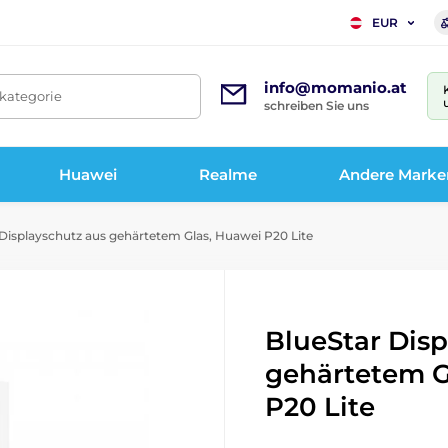
EUR
info@momanio.at
tkategorie
schreiben Sie uns
Huawei
Realme
Andere Marke
Displayschutz aus gehärtetem Glas, Huawei P20 Lite
BlueStar Disp
gehärtetem G
P20 Lite