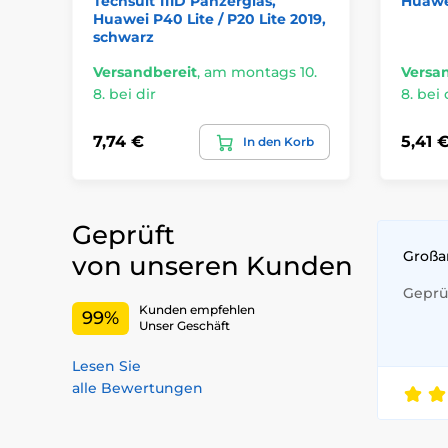
Techsuit 111D Panzerglas,
Huawei
Huawei P40 Lite / P20 Lite 2019,
schwarz
Versandbereit
,
am montags 10.
Versa
8. bei dir
8. bei 
7,74 €
5,41 
In den Korb
Geprüft
Großa
von unseren Kunden
Geprüf
Kunden empfehlen
99%
Unser Geschäft
Lesen Sie
alle Bewertungen