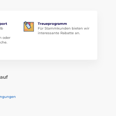
port
Treueprogramm
lb
Für Stammkunden bieten wir
interessante Rabatte an.
n oder
che.
kauf
ingungen