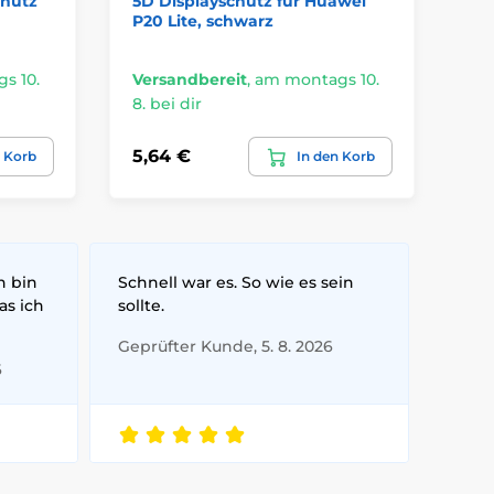
chutz
5D Displayschutz für Huawei
Hu
P20 Lite, schwarz
s 10.
Versandbereit
,
am montags 10.
Ve
8. bei dir
8. 
5,64 €
5,
n Korb
In den Korb
h bin
Schnell war es. So wie es sein
as ich
sollte.
Geprüfter Kunde, 5. 8. 2026
6