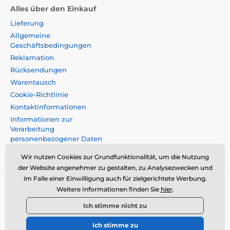
Alles über den Einkauf
Lieferung
Allgemeine
Geschäftsbedingungen
Reklamation
Rücksendungen
Warentausch
Cookie-Richtlinie
Kontaktinformationen
Informationen zur
Verarbeitung
personenbezogener Daten
Impressum
Wir nutzen Cookies zur Grundfunktionalität, um die Nutzung
der Website angenehmer zu gestalten, zu Analysezwecken und
im Falle einer Einwilligung auch für zielgerichtete Werbung.
Momanio s.r.o., Okružní 361/14, 74718, Píšt',
Weitere Informationen finden Sie
hier
.
Tschechische Republik, VAT: CZ09604707,
Ich stimme nicht zu
info@momanio.at
Ich stimme zu
© 2026 www.momanio.at ⦁ Sie hat einen E-Shop erstellt
SIMPLIA.cz