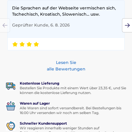
Schnelle und problemlose Glasmontage
Die Sprachen auf der Webseite vermischen sich,
Tschechisch, Kroatisch, Slowenisch... usw.
Die Glasinstallation dauert nur wenige Minuten.
Reinigen Sie zunächst das Uhrendisplay gründlich
Geprüfter Kunde, 6. 8. 2026
und stellen Sie sicher, dass die Oberfläche vollständig
trocken ist. Ziehen Sie den Teil der Schutzfolie ab, der
das Klebemittel schützt - das ist die Seite, die direkt
auf das Display geklebt wird. Legen Sie das Glas an
die Uhr, ziehen Sie dann den Rest der Folie ab und
drücken Sie sanft Rand für Rand.
Lesen Sie
Das Wozinsky Uhren-Displayglas gewährleistet
alle Bewertungen
Komfort bei der Nutzung von Smartwatches.
Es ist
dünn, aber kratz- und fingerabdruckresistent. Nach
Kostenlose Lieferung
dem Aufkleben auf das Display beeinflusst es dessen
Bestellen Sie Produkte mit einem Wert über 23,35 €, und Sie
Empfindlichkeit nicht - Sie können alle Funktionen
können die kostenlose Lieferung nutzen.
der Uhr problemlos nutzen.
Waren auf Lager
Alle Waren sind sofort versandbereit. Bei Bestellungen bis
16:00 Uhr versenden wir noch am selben Tag.
Schneller Kundensupport
Wir reagieren innerhalb weniger Stunden auf