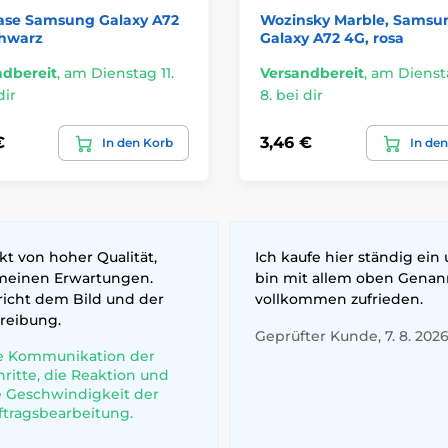
Case Samsung Galaxy A72
Wozinsky Marble, Samsu
chwarz
Galaxy A72 4G, rosa
ndbereit
,
am Dienstag 11.
Versandbereit
,
am Diensta
dir
8. bei dir
€
3,46 €
In den Korb
In de
t von hoher Qualität,
Ich kaufe hier ständig ein
meinen Erwartungen.
bin mit allem oben Gena
richt dem Bild und der
vollkommen zufrieden.
reibung.
Geprüfter Kunde, 7. 8. 202
e Kommunikation der
hritte, die Reaktion und
e Geschwindigkeit der
ftragsbearbeitung.