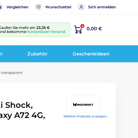
Vergleichen
Wunschzettel
Sich anmelden
0
Kaufen Sie mehr ein
23,35 €
0,00 €
und bekomme
Kostenloser Versand
n
Zubehör
Geschenkideen
 transparent
i Shock,
xy A72 4G,
Weitere Produkte anzeigen ›