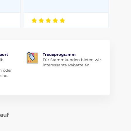
port
Treueprogramm
lb
Für Stammkunden bieten wir
interessante Rabatte an.
n oder
che.
kauf