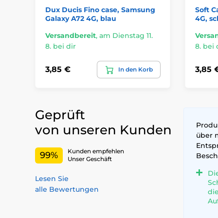
Dux Ducis Fino case, Samsung
Soft 
Galaxy A72 4G, blau
4G, s
Versandbereit
,
am Dienstag 11.
Versa
8. bei dir
8. bei 
3,85 €
3,85 
In den Korb
Geprüft
Produk
von unseren Kunden
über 
Entsp
Kunden empfehlen
99%
Besch
Unser Geschäft
Di
Lesen Sie
Sc
alle Bewertungen
di
Au