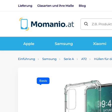
Lieferung
Glasarten und ihre Maße
Blog
Z.B. Produk
Apple
Samsung
Xiaomi
Einführung
Samsung
Serie A
A72
Hüllen für 
Basis