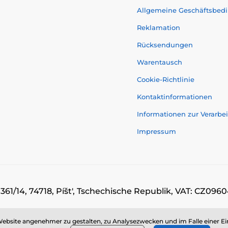
Allgemeine Geschäftsbed
Reklamation
Rücksendungen
Warentausch
Cookie-Richtlinie
Kontaktinformationen
Informationen zur Verarb
Impressum
 361/14, 74718, Píšt', Tschechische Republik, VAT: CZ0
© 2026 www.momanio.at ⦁ Sie hat einen E-Shop erstellt
SIMPLIA.cz
ebsite angenehmer zu gestalten, zu Analysezwecken und im Falle einer Ei