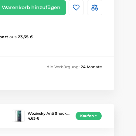
 Warenkorb hinzufügen
port
aus
23,35 €
die Verbürgung:
24 Monate
Wozinsky Anti Shock…
Kaufen
4,63 €