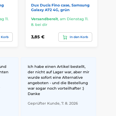
ng
Dux Ducis Fino case, Samsung
Je
Galaxy A72 4G, grün
4G
g 11.
Versandbereit
,
am Dienstag 11.
Ve
8. bei dir
8. 
3,85 €
4,
n Korb
In den Korb
 und
Ich habe einen Artikel bestellt,
nnten
der nicht auf Lager war, aber mir
wurde sofort eine Alternative
angeboten - und die Bestellung
6
war sogar noch vorteilhafter :)
Danke
Geprüfter Kunde, 7. 8. 2026