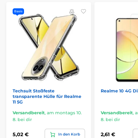
Basis
Techsuit Stoßfeste
Realme 10 4G Di
transparente Hülle für Realme
11 5G
Versandbereit
,
am montags 10.
Versandbereit
,
a
8. bei dir
8. bei dir
5,02 €
2,61 €
In den Korb