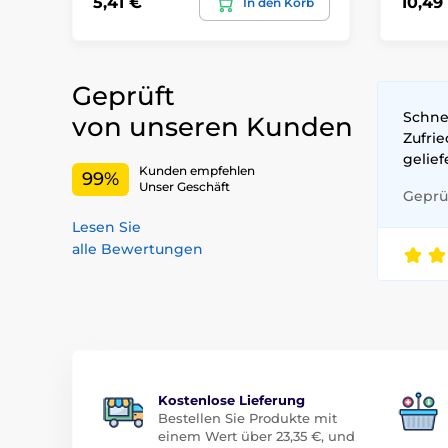
5,41 €
10,49
In den Korb
Geprüft
Schne
von unseren Kunden
Zufri
gelie
Kunden empfehlen
99%
Unser Geschäft
Geprüf
Lesen Sie
alle Bewertungen
Kostenlose Lieferung
Bestellen Sie Produkte mit
einem Wert über 23,35 €, und