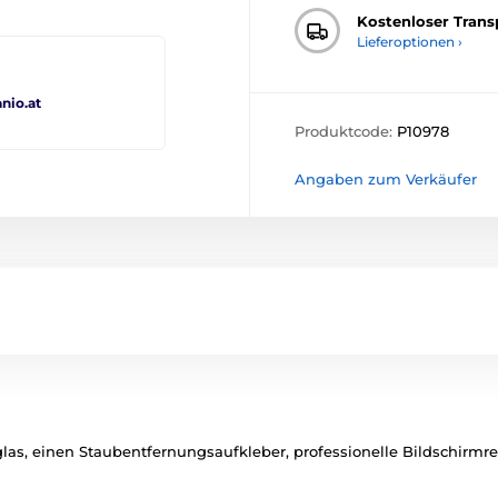
Kostenloser Trans
Lieferoptionen ›
io.at
Produktcode:
P10978
Angaben zum Verkäufer
las, einen Staubentfernungsaufkleber, professionelle Bildschirmr