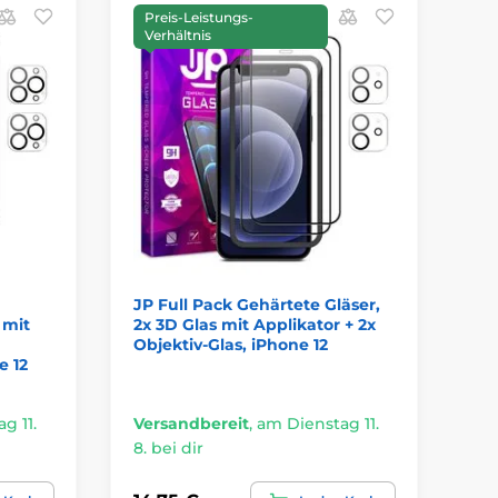
Preis-Leistungs-
P
Verhältnis
V
JP Full Pack Gehärtete Gläser,
JP
 mit
2x 3D Glas mit Applikator + 2x
iP
Objektiv-Glas, iPhone 12
e 12
g 11.
Versandbereit
,
am Dienstag 11.
Ve
8. bei dir
8. 