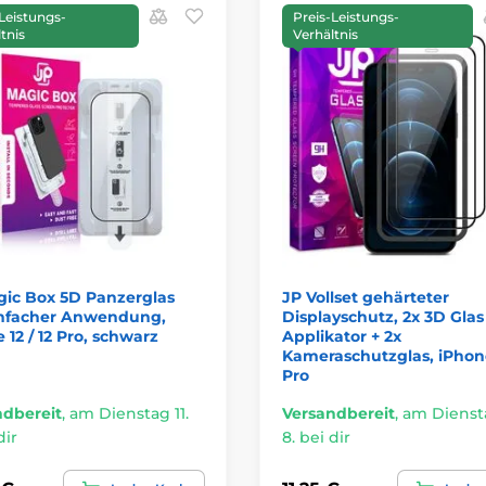
Leistungs-
Preis-Leistungs-
tnis
Verhältnis
gic Box 5D Panzerglas
JP Vollset gehärteter
infacher Anwendung,
Displayschutz, 2x 3D Glas
 12 / 12 Pro, schwarz
Applikator + 2x
Kameraschutzglas, iPhon
Pro
ndbereit
,
am Dienstag 11.
Versandbereit
,
am Diensta
dir
8. bei dir