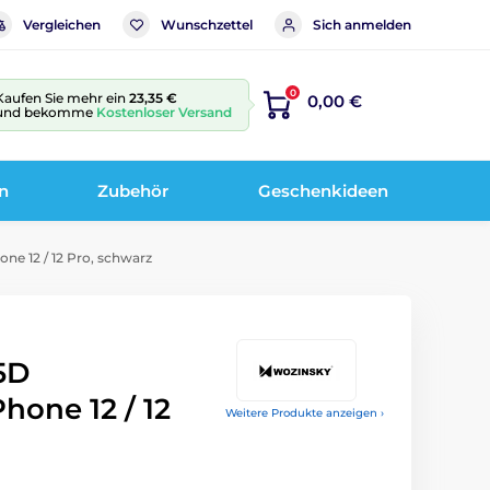
Vergleichen
Wunschzettel
Sich anmelden
0
Kaufen Sie mehr ein
23,35 €
0,00 €
und bekomme
Kostenloser Versand
n
Zubehör
Geschenkideen
ne 12 / 12 Pro, schwarz
5D
hone 12 / 12
Weitere Produkte anzeigen ›