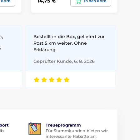
14,75 €
10
n Korb
In den Korb
n,
Bestellt in die Box, geliefert zur
Post 5 km weiter. Ohne
6
Erklärung.
Geprüfter Kunde, 6. 8. 2026
port
Treueprogramm
lb
Für Stammkunden bieten wir
interessante Rabatte an.