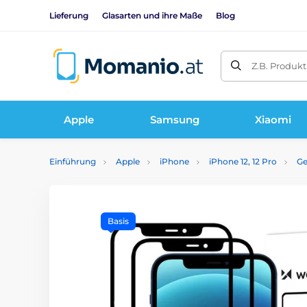
Lieferung
Glasarten und ihre Maße
Blog
Z.B. Produk
Apple
Samsung
Xiaomi
Einführung
Apple
iPhone
iPhone 12, 12 Pro
Ge
Basis