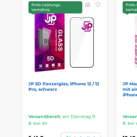
Preis-Leistungs-
Preis-
Verhältnis
Verhäl
JP 5D Panzerglas, iPhone 12 / 12
JP Ma
Pro, schwarz
mit e
iPhone
Versandbereit
,
am Dienstag 11.
Versa
8. bei dir
8. bei 