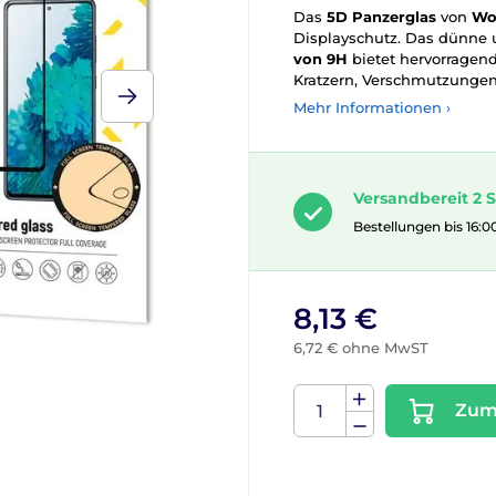
Das
5D Panzerglas
von
Wo
Displayschutz. Das dünne u
von 9H
bietet hervorragende
Kratzern, Verschmutzunge
Mehr Informationen ›
Versandbereit 2 S
Bestellungen bis 16:0
8,13 €
6,72 € ohne MwST
Zum