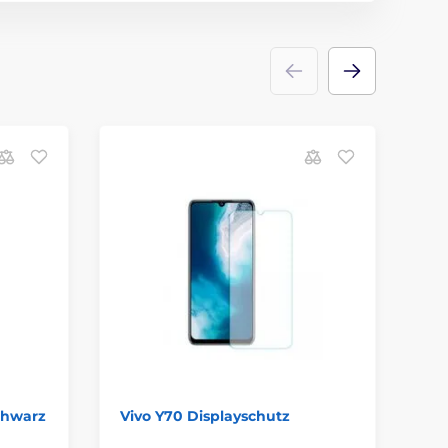
B
schwarz
Vivo Y70 Displayschutz
Ma
Y3