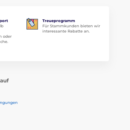
port
Treueprogramm
lb
Für Stammkunden bieten wir
interessante Rabatte an.
n oder
che.
kauf
ingungen