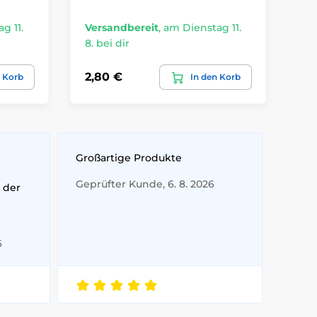
g 11.
Versandbereit
,
am Dienstag 11.
Ve
8. bei dir
8. 
2,80 €
9,
n Korb
In den Korb
e
Großartige Produkte
Geprüfter Kunde, 6. 8. 2026
 der
6