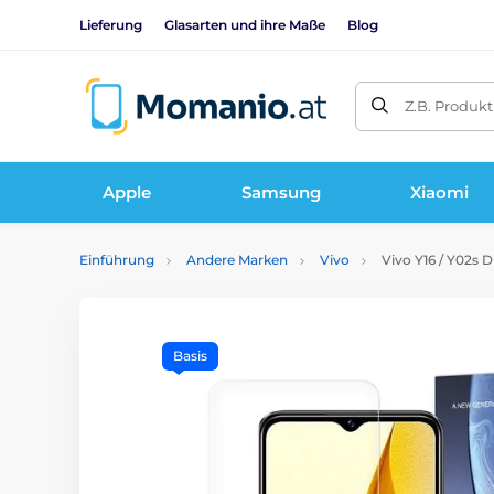
Lieferung
Glasarten und ihre Maße
Blog
Z.B. Produk
Apple
Samsung
Xiaomi
Einführung
Andere Marken
Vivo
Vivo Y16 / Y02s D
Basis