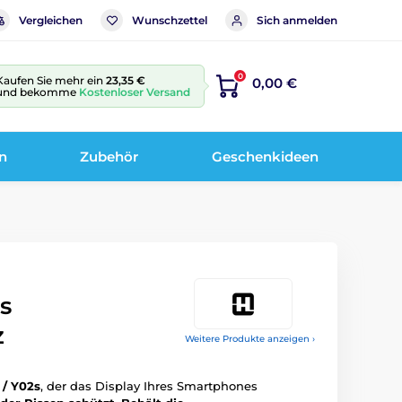
Vergleichen
Wunschzettel
Sich anmelden
0
Kaufen Sie mehr ein
23,35 €
0,00 €
und bekomme
Kostenloser Versand
n
Zubehör
Geschenkideen
s
z
Weitere Produkte anzeigen ›
 / Y02s
, der das Display Ihres Smartphones