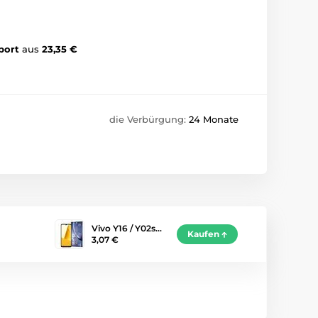
port
aus
23,35 €
die Verbürgung:
24 Monate
Vivo Y16 / Y02s…
Kaufen
3,07 €