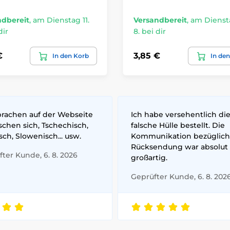
ndbereit
,
am Dienstag 11.
Versandbereit
,
am Diensta
dir
8. bei dir
€
3,85 €
In den Korb
In de
prachen auf der Webseite
Ich habe versehentlich di
chen sich, Tschechisch,
falsche Hülle bestellt. Die
sch, Slowenisch... usw.
Kommunikation bezüglich
Rücksendung war absolut
ter Kunde, 6. 8. 2026
großartig.
Geprüfter Kunde, 6. 8. 202