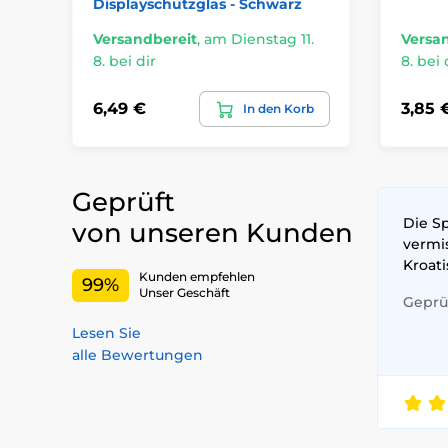
Displayschutzglas - Schwarz
Versandbereit
,
am Dienstag 11.
Versa
8. bei dir
8. bei 
6,49 €
3,85 
In den Korb
Geprüft
Die S
von unseren Kunden
vermis
Kroati
Kunden empfehlen
99%
Unser Geschäft
Geprüf
Lesen Sie
alle Bewertungen