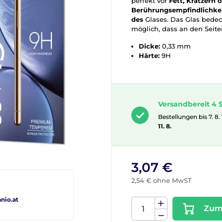
perfekt vor
Fett, Kratzern 
Berührungsempfindlichkei
des
Glases. Das Glas bedeck
möglich, dass an den Seiten
Dicke:
0,33 mm
Härte:
9H
Versandbereit 4 
Bestellungen bis 7. 8.
11. 8.
3,07 €
2,54 € ohne MwST
io.at
Zum