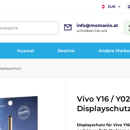
EUR
info@momanio.at
tkategorie
schreiben Sie uns
Huawei
Realme
Andere Marke
isplayschutz
Vivo Y16 / Y02
Displayschut
Displayschutz für Vivo Y16