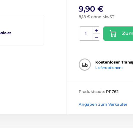
9,90 €
8,18 € ohne MwST
io.at
Zum
Kostenloser Trans
Lieferoptionen ›
Produktcode:
P11762
Angaben zum Verkäufer