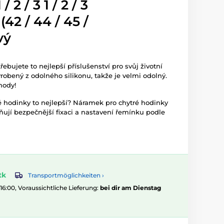
 / 2 / 3 1 / 2 / 3
3 (42 / 44 / 45 /
vý
řebujete to nejlepší příslušenství pro svůj životní
yrobený z odolného silikonu, takže je velmi odolný.
hody!
 hodinky to nejlepší? Náramek pro chytré hodinky
ují bezpečnější fixaci a nastavení řemínku podle
tk
Transportmöglichkeiten ›
 16:00, Voraussichtliche Lieferung:
bei dir am Dienstag