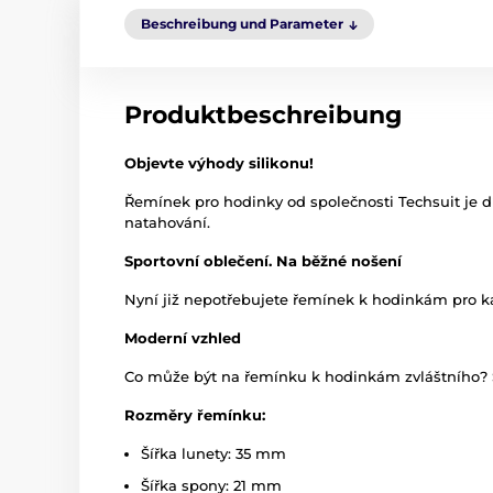
Beschreibung und Parameter
Produktbeschreibung
Objevte výhody silikonu!
Řemínek pro hodinky od společnosti Techsuit je dí
natahování.
Sportovní oblečení. Na běžné nošení
Nyní již nepotřebujete řemínek k hodinkám pro ka
Moderní vzhled
Co může být na řemínku k hodinkám zvláštního? 
Rozměry řemínku:
Šířka lunety: 35 mm
Šířka spony: 21 mm