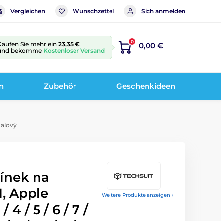
Vergleichen
Wunschzettel
Sich anmelden
0
Kaufen Sie mehr ein
23,35 €
0,00 €
und bekomme
Kostenloser Versand
n
Zubehör
Geschenkideen
fialový
ínek na
, Apple
Weitere Produkte anzeigen ›
/ 4 / 5 / 6 / 7 /