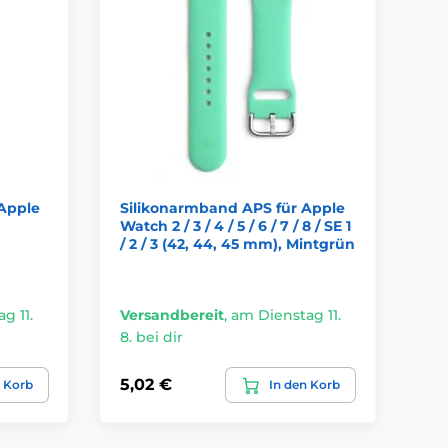
Apple
Silikonarmband APS für Apple
So
Watch 2 / 3 / 4 / 5 / 6 / 7 / 8 / SE 1
7 
/ 2 / 3 (42, 44, 45 mm), Mintgrün
g 11.
Versandbereit
,
am Dienstag 11.
Ve
8. bei dir
8. 
5,02 €
6,
n Korb
In den Korb