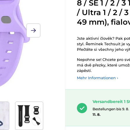
8 / SE 1 / 2 / 3 1
/ Ultra 1 / 2 / 
49 mm), fialo
Jste aktivní člověk? Pak pot
styl. Řemínek Techsuit je v
Přečtěte si všechny jeho vý
Nepohne se! Chcete pro své
má dvě přezky, které umožň
zápěstí.
Mehr Informationen ›
Versandbereit 1 S
Bestellungen bis 9. 8.
11. 8.