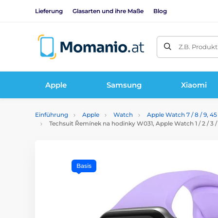
Lieferung
Glasarten und ihre Maße
Blog
Z.B. Produk
Apple
Samsung
Xiaomi
Einführung
Apple
Watch
Apple Watch 7 / 8 / 9, 
Techsuit Řemínek na hodinky W031, Apple Watch 1 / 2 / 3 / 4 / 5 / 6
Basis