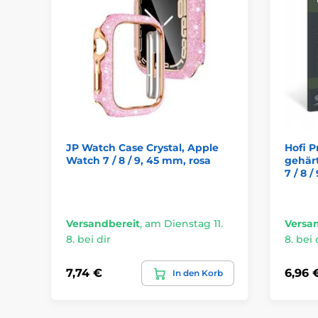
JP Watch Case Crystal, Apple
Hofi P
Watch 7 / 8 / 9, 45 mm, rosa
gehär
7 / 8 
Versandbereit
,
am Dienstag 11.
Versa
8. bei dir
8. bei 
7,74 €
6,96 
In den Korb