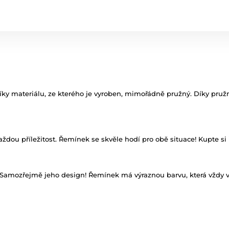
ky materiálu, ze kterého je vyroben, mimořádně pružný. Díky pružnos
ždou příležitost. Řemínek se skvěle hodí pro obě situace! Kupte si
Samozřejmě jeho design! Řemínek má výraznou barvu, která vždy v