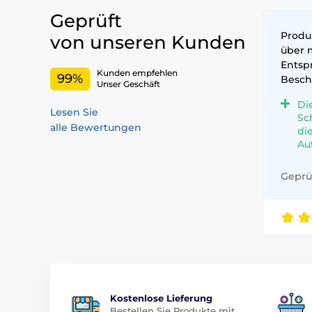
Geprüft
Produk
von unseren Kunden
über 
Entsp
Kunden empfehlen
99%
Besch
Unser Geschäft
Di
Lesen Sie
Sc
alle Bewertungen
di
Au
Geprüf
Kostenlose Lieferung
Bestellen Sie Produkte mit