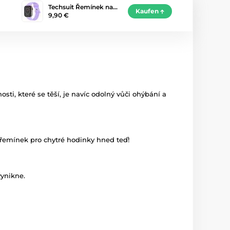
Techsuit Řemínek na…
Kaufen
9,90 €
ti, které se těší, je navíc odolný vůči ohýbání a
 řemínek pro chytré hodinky hned teď!
ynikne.