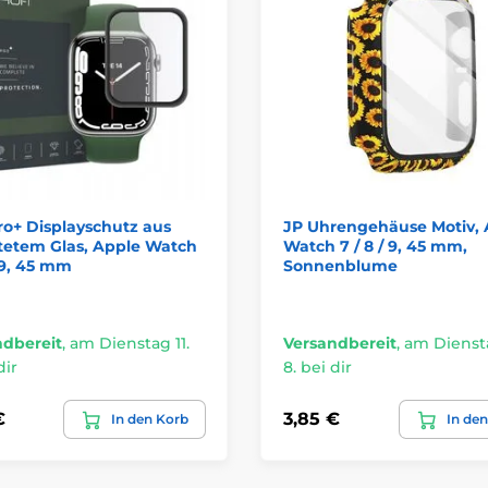
ro+ Displayschutz aus
JP Uhrengehäuse Motiv, 
tetem Glas, Apple Watch
Watch 7 / 8 / 9, 45 mm,
/ 9, 45 mm
Sonnenblume
ndbereit
,
am Dienstag 11.
Versandbereit
,
am Diensta
dir
8. bei dir
€
3,85 €
In den Korb
In de