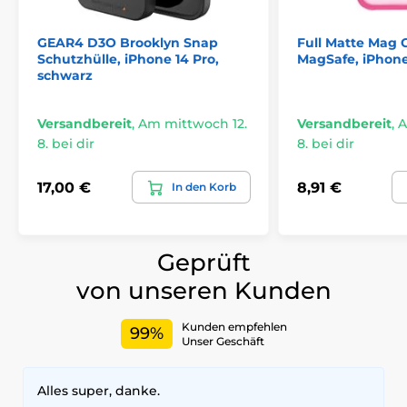
GEAR4 D3O Brooklyn Snap
Full Matte Mag 
Schutzhülle, iPhone 14 Pro,
MagSafe, iPhone
schwarz
Versandbereit
,
Am mittwoch 12.
Versandbereit
,
A
8. bei dir
8. bei dir
17,00 €
8,91 €
In den Korb
Geprüft
von unseren Kunden
Kunden empfehlen
99%
Unser Geschäft
Alles super, danke.