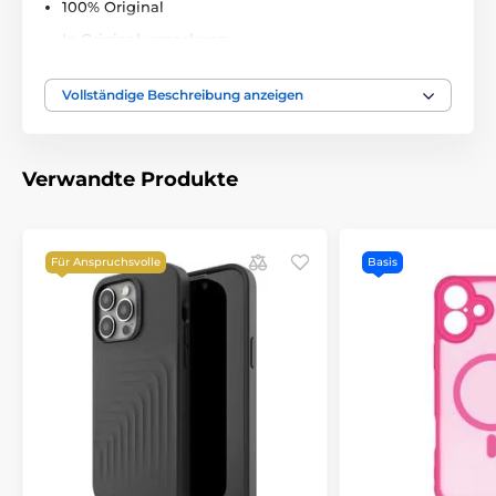
100% Original
In Originalverpackung
Präzise gefertigt
Vollständige Beschreibung anzeigen
Perfekte Passform
Schlichtes und elegantes Design
Mit Tastenabdeckungen
Verwandte Produkte
Einfache Installation und Demontage
Lieferumfang:
Für Anspruchsvolle
Basis
1x Techsuit MagSafe Pro Hülle