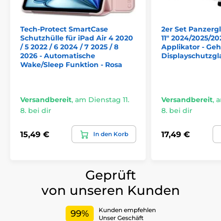
Tech-Protect SmartCase
2er Set Panzergl
Schutzhülle für iPad Air 4 2020
11" 2024/2025/20
/ 5 2022 / 6 2024 / 7 2025 / 8
Applikator - Geh
2026 - Automatische
Displayschutzgl
Wake/Sleep Funktion - Rosa
Versandbereit
,
am Dienstag 11.
Versandbereit
,
a
8. bei dir
8. bei dir
15,49 €
17,49 €
In den Korb
Geprüft
von unseren Kunden
Kunden empfehlen
99%
Unser Geschäft