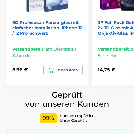
6D Pro Veason Panzerglas mit
JP Full Pack Geh
einfacher Installation, iPhone 12
2x 3D Glas mit A
/ 12 Pro, schwarz
Objektiv-Glas, i
Versandbereit
,
am Dienstag 11.
Versandbereit
,
a
8. bei dir
8. bei dir
6,96 €
14,75 €
In den Korb
Geprüft
von unseren Kunden
Kunden empfehlen
99%
Unser Geschäft