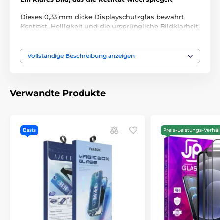
Dieses 0,33 mm dicke Displayschutzglas bewahrt
Kontrast, Helligkeit und die ursprüngliche Bildklarheit.
Die oleophobe Beschichtung verhindert Fettflecken
und sorgt für ein sauberes, leicht zu pflegendes
Vollständige Beschreibung anzeigen
Aussehen.
Achtung! Das Glas ist NICHT kompatibel mit dem im
Display integrierten Fingerabdrucksensor.
Verwandte Produkte
Basis
Preis-Leistungs-Verhäl