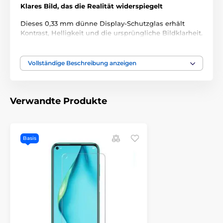
Klares Bild, das die Realität widerspiegelt
Dieses 0,33 mm dünne Display-Schutzglas erhält
Kontrast, Helligkeit und die ursprüngliche Bildklarheit.
Die oleophobe Schicht verhindert fettige Flecken und
sorgt für ein sauberes, leicht zu pflegendes Aussehen.
Vollständige Beschreibung anzeigen
Achtung! Das Glas ist NICHT kompatibel mit im
Display integrierten Fingerabdrucksensoren.
Verwandte Produkte
Das Produkt ist in Kategorien eingeteilt
Basis
P20 Lite
P40 Lite