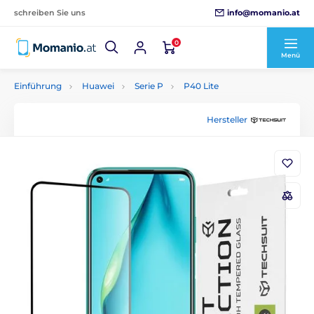
info@momanio.at
schreiben Sie uns
0
Menü
Einführung
Huawei
Serie P
P40 Lite
Hersteller