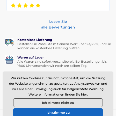
Lesen Sie
alle Bewertungen
Kostenlose Lieferung
Bestellen Sie Produkte mit einem Wert über 23,35 €, und Sie
können die kostenlose Lieferung nutzen.
Waren auf Lager
Alle Waren sind sofort versandbereit. Bei Bestellungen bis
16:00 Uhr versenden wir noch am selben Tag.
Schneller Kundensupport
Wir nutzen Cookies zur Grundfunktionalität, um die Nutzung
Wir reagieren innerhalb weniger Stunden auf
Reklamationen, Fragen oder Warenaustauschwünsche.
der Website angenehmer zu gestalten, zu Analysezwecken und
im Falle einer Einwilligung auch für zielgerichtete Werbung.
Treueprogramm
Weitere Informationen finden Sie
hier
.
Für Stammkunden bieten wir interessante Rabatte an.
Ich stimme nicht zu
Ich stimme zu