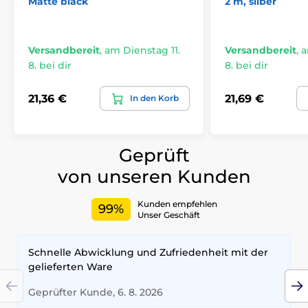
Matte black
2 m, silber
Versandbereit
,
am Dienstag 11.
Versandbereit
,
a
8. bei dir
8. bei dir
21,36 €
21,69 €
In den Korb
Geprüft
von unseren Kunden
Kunden empfehlen
99%
Unser Geschäft
Schnelle Abwicklung und Zufriedenheit mit der
gelieferten Ware
Geprüfter Kunde, 6. 8. 2026