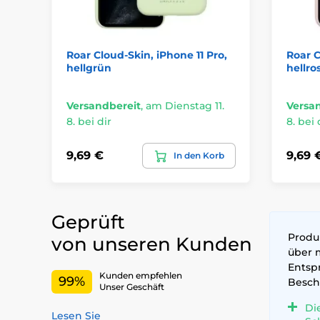
Roar Cloud-Skin, iPhone 11 Pro,
Roar C
hellgrün
hellro
Versandbereit
,
am Dienstag 11.
Versa
8. bei dir
8. bei 
9,69 €
9,69 
In den Korb
Geprüft
Produk
von unseren Kunden
über 
Entsp
Kunden empfehlen
99%
Besch
Unser Geschäft
Di
Lesen Sie