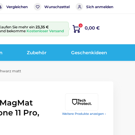
Vergleichen
Wunschzettel
Sich anmelden
0
Kaufen Sie mehr ein
23,35 €
0,00 €
und bekomme
Kostenloser Versand
n
Zubehör
Geschenkideen
chwarz matt
t MagMat
ne 11 Pro,
Weitere Produkte anzeigen ›