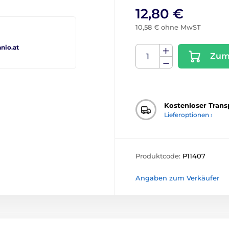
12,80 €
10,58 € ohne MwST
io.at
Zum
Kostenloser Trans
Lieferoptionen ›
Produktcode:
P11407
Angaben zum Verkäufer