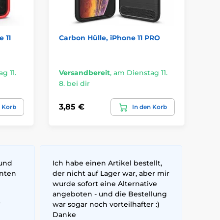
e 11
Carbon Hülle, iPhone 11 PRO
Sli
g 11.
Versandbereit
,
am Dienstag 11.
Ve
8. bei dir
8. 
3,85 €
5,
n Korb
In den Korb
 und
Ich habe einen Artikel bestellt,
nnten
der nicht auf Lager war, aber mir
wurde sofort eine Alternative
angeboten - und die Bestellung
6
war sogar noch vorteilhafter :)
Danke