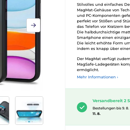
Stilvolles und einfaches D
MagMat-Gehäuse von Tech-
und PC-Komponenten gefert
perfekt vor Stößen und Stü
das Telefon vor Kratzern be
Die halbdurchsichtige mat
Smartphone einen einzigar
Die leicht erhöhte Form u
indem es knapp über einer
Der MagMat verfügt zudem
MagSafe-Ladegeräten kompa
ermöglicht.
Mehr Informationen ›
Versandbereit 2 S
Bestellungen bis 9. 8.
11. 8.