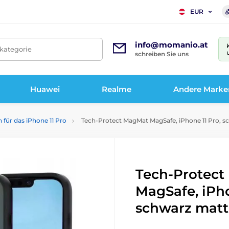
EUR
info@momanio.at
tkategorie
schreiben Sie uns
Huawei
Realme
Andere Marke
n für das iPhone 11 Pro
Tech-Protect MagMat MagSafe, iPhone 11 Pro, s
Tech-Protec
MagSafe, iPho
schwarz matt