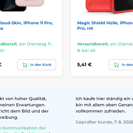
loud-Skin, iPhone 11 Pro,
Magic Shield Hülle, iPhon
sa
Pro, rot
ndbereit
,
am Dienstag 11.
Versandbereit
,
am Diensta
dir
8. bei dir
€
5,41 €
In den Korb
In de
t von hoher Qualität,
Ich kaufe hier ständig ein
meinen Erwartungen.
bin mit allem oben Gena
richt dem Bild und der
vollkommen zufrieden.
reibung.
Geprüfter Kunde, 7. 8. 202
e Kommunikation der