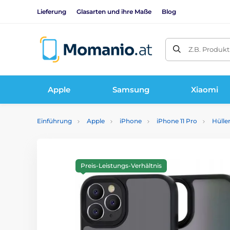
Lieferung
Glasarten und ihre Maße
Blog
Z.B. Produk
Apple
Samsung
Xiaomi
Einführung
Apple
iPhone
iPhone 11 Pro
Hülle
Preis-Leistungs-Verhältnis