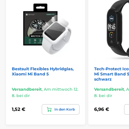
Bestsuit Flexibles Hybridglas,
Tech-Protect Ic
Xiaomi Mi Band 5
Mi Smart Band 5 /
schwarz
Versandbereit
,
Am mittwoch 12.
Versandbereit
,
A
8. bei dir
8. bei dir
1,52 €
6,96 €
In den Korb