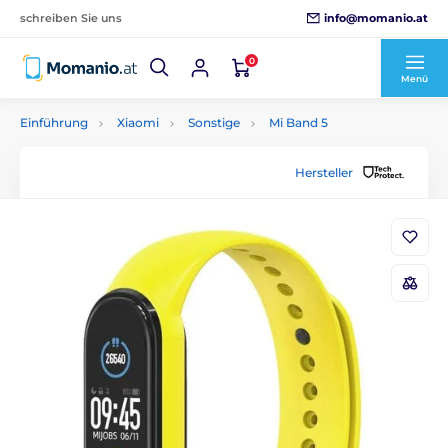
info@momanio.at
schreiben Sie uns
0
Menü
Einführung
Xiaomi
Sonstige
Mi Band 5
Hersteller