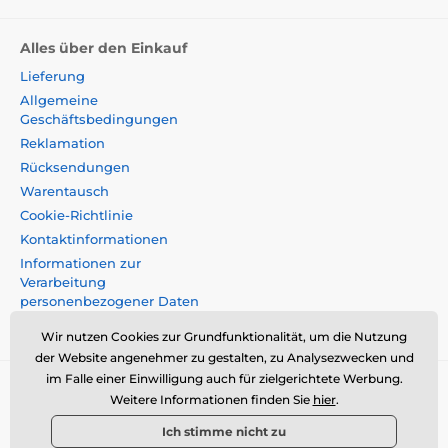
Alles über den Einkauf
Lieferung
Allgemeine
Geschäftsbedingungen
Reklamation
Rücksendungen
Warentausch
Cookie-Richtlinie
Kontaktinformationen
Informationen zur
Verarbeitung
personenbezogener Daten
Impressum
Wir nutzen Cookies zur Grundfunktionalität, um die Nutzung
der Website angenehmer zu gestalten, zu Analysezwecken und
im Falle einer Einwilligung auch für zielgerichtete Werbung.
Momanio s.r.o., Okružní 361/14, 74718, Píšt',
Weitere Informationen finden Sie
hier
.
Tschechische Republik, VAT: CZ09604707,
Ich stimme nicht zu
info@momanio.at