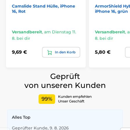
Robustes und ausreichend festes Material zum
Camslide Stand Hülle, iPhone
ArmorShield Hyb
Schutz des Telefons beim Fallen
16, Rot
iPhone 16, grün
Schlaufe zur Befestigung eines Trageriemens
Hervorstehende Kanten um die Kameraobjektive
Versandbereit
,
am Dienstag 11.
Versandbereit
,
a
Perfekte Passform am Telefon
8. bei dir
8. bei dir
Alle Bedienelemente und Anschlüsse des Telefons
sind bequem zugänglich
9,69 €
5,80 €
In den Korb
Bester Schutz des Telefons beim Fallen und bei
täglicher Nutzung
Geeignet auch für drahtloses Laden
Geprüft
Umweltfreundliche Verpackung aus
von unseren Kunden
Recyclingpapier
Leicht erhöhte Kanten um den Bildschirm
Kunden empfehlen
99%
verhindern Kratzer beim Ablegen mit dem Display
Unser Geschäft
nach unten
Verpackung vollständig aus Recyclingpapier
Alles Top
hergestellt
Geprüfter Kunde, 9. 8. 2026