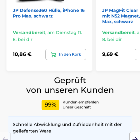
Durch präzise Verarbeitung bleiben alle Anschlüsse
JP Defense360 Hülle, iPhone 16
JP MagFit Clear
und Tasten des Telefons vollständig zugänglich. Auf
Pro Max, schwarz
mit N52 Magnet,
Tactical Hüllen zu setzen garantiert absoluten Schutz.
Max, schwarz
Umweltschutz
Versandbereit
,
am Dienstag 11.
Versandbereit
,
a
8. bei dir
8. bei dir
Bei Tactical respektieren wir die Natur. Alle unsere
Produkte werden in umweltfreundlichen Kartons aus
recyceltem Papier verpackt, die negative
10,86 €
9,69 €
In den Korb
Umweltauswirkungen minimieren. Denken Sie
taktisch!
Schlüsseleigenschaften
Geprüft
MagSafe-Unterstützung
von unseren Kunden
Originelles Design
Kunden empfehlen
Transparentes Design
99%
Unser Geschäft
Spezifikationen
Schnelle Abwicklung und Zufriedenheit mit der
Material: TPU/ PC
gelieferten Ware
MagSafe: Ja