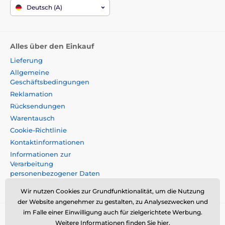
Deutsch (A)
Alles über den Einkauf
Lieferung
Allgemeine
Geschäftsbedingungen
Reklamation
Rücksendungen
Warentausch
Cookie-Richtlinie
Kontaktinformationen
Informationen zur
Verarbeitung
personenbezogener Daten
Impressum
Wir nutzen Cookies zur Grundfunktionalität, um die Nutzung
der Website angenehmer zu gestalten, zu Analysezwecken und
im Falle einer Einwilligung auch für zielgerichtete Werbung.
Momanio s.r.o., Okružní 361/14, 74718, Píšt',
Weitere Informationen finden Sie
hier
.