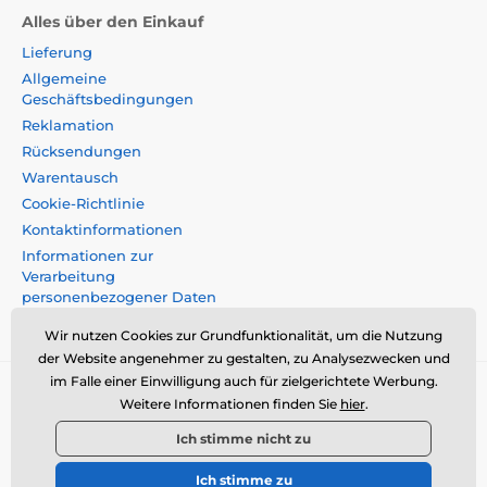
Alles über den Einkauf
Lieferung
Allgemeine
Geschäftsbedingungen
Reklamation
Rücksendungen
Warentausch
Cookie-Richtlinie
Kontaktinformationen
Informationen zur
Verarbeitung
personenbezogener Daten
Impressum
Wir nutzen Cookies zur Grundfunktionalität, um die Nutzung
der Website angenehmer zu gestalten, zu Analysezwecken und
im Falle einer Einwilligung auch für zielgerichtete Werbung.
Momanio s.r.o., Okružní 361/14, 74718, Píšt',
Weitere Informationen finden Sie
hier
.
Tschechische Republik, VAT: CZ09604707,
Ich stimme nicht zu
info@momanio.at
Ich stimme zu
© 2026 www.momanio.at ⦁ Sie hat einen E-Shop erstellt
SIMPLIA.cz