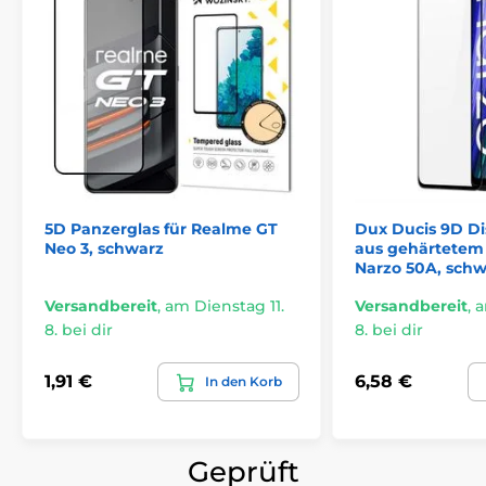
5D Panzerglas für Realme GT
Dux Ducis 9D Di
Neo 3, schwarz
aus gehärtetem
Narzo 50A, schw
Versandbereit
,
am Dienstag 11.
Versandbereit
,
a
8. bei dir
8. bei dir
1,91 €
6,58 €
In den Korb
Geprüft