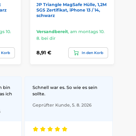
t
JP Triangle MagSafe Hülle, 1,2M
ZA
arz
SGS Zertifikat, iPhone 13 / 14,
Sch
schwarz
16
s 10.
Versandbereit
,
am montags 10.
Ve
8. bei dir
8. 
8,91 €
30
n Korb
In den Korb
h bin
Schnell war es. So wie es sein
as ich
sollte.
Geprüfter Kunde, 5. 8. 2026
6