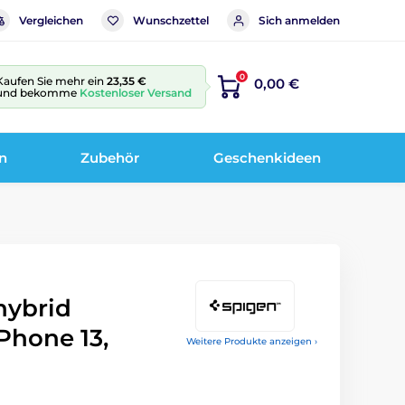
Vergleichen
Wunschzettel
Sich anmelden
0
Kaufen Sie mehr ein
23,35 €
0,00 €
und bekomme
Kostenloser Versand
n
Zubehör
Geschenkideen
hybrid
Phone 13,
Weitere Produkte anzeigen ›