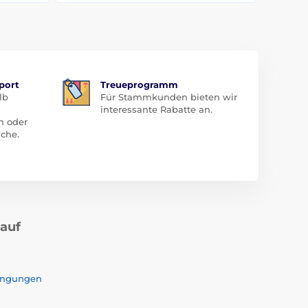
port
Treueprogramm
lb
Für Stammkunden bieten wir
interessante Rabatte an.
n oder
che.
kauf
ingungen