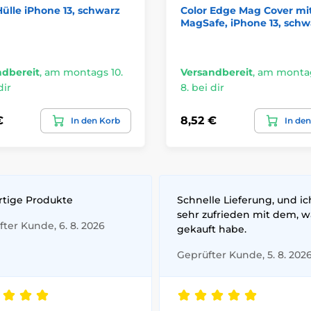
Hülle iPhone 13, schwarz
Color Edge Mag Cover mi
MagSafe, iPhone 13, schw
ndbereit
,
am montags 10.
Versandbereit
,
am montag
dir
8. bei dir
€
8,52 €
In den Korb
In de
rtige Produkte
Schnelle Lieferung, und ic
sehr zufrieden mit dem, w
ter Kunde, 6. 8. 2026
gekauft habe.
Geprüfter Kunde, 5. 8. 202