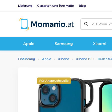
Lieferung
Glasarten und ihre Maße
Blog
Z.B. Produk
Apple
Samsung
Xiaomi
Einführung
Apple
iPhone
iPhone 13
Hüllen fü
Für Anspruchsvolle