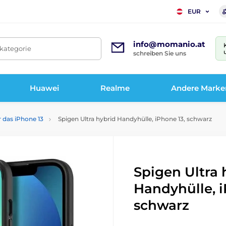
EUR
info@momanio.at
tkategorie
schreiben Sie uns
Huawei
Realme
Andere Marke
r das iPhone 13
Spigen Ultra hybrid Handyhülle, iPhone 13, schwarz
Spigen Ultra 
Handyhülle, i
schwarz