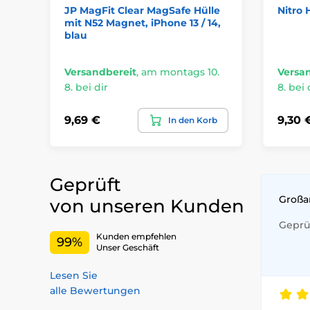
JP MagFit Clear MagSafe Hülle
Nitro 
mit N52 Magnet, iPhone 13 / 14,
blau
Versandbereit
,
am montags 10.
Versa
8. bei dir
8. bei 
9,69 €
9,30 
In den Korb
Geprüft
Großa
von unseren Kunden
Geprüf
Kunden empfehlen
99%
Unser Geschäft
Lesen Sie
alle Bewertungen