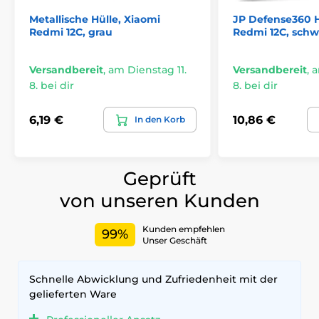
Metallische Hülle, Xiaomi
JP Defense360 H
Redmi 12C, grau
Redmi 12C, schw
Versandbereit
,
am Dienstag 11.
Versandbereit
,
a
8. bei dir
8. bei dir
6,19 €
10,86 €
In den Korb
Geprüft
von unseren Kunden
Kunden empfehlen
99%
Unser Geschäft
Schnelle Abwicklung und Zufriedenheit mit der
gelieferten Ware