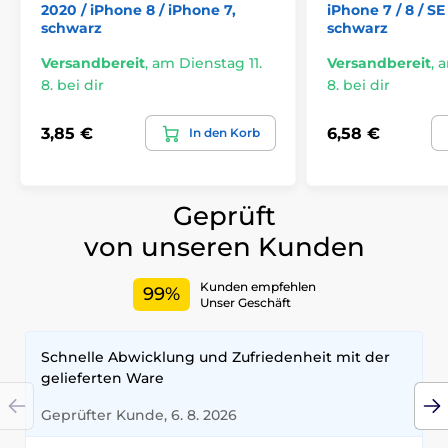
Material: Silikon, Mikrofaser (Innenfutter)
2020 / iPhone 8 / iPhone 7,
iPhone 7 / 8 / SE
schwarz
schwarz
Produkt ist kompatibel mit der MagSafe-
Technologie für kabelloses Laden.
Versandbereit
,
am Dienstag 11.
Versandbereit
,
a
8. bei dir
8. bei dir
3,85 €
6,58 €
In den Korb
Geprüft
von unseren Kunden
Kunden empfehlen
99%
Unser Geschäft
Schnelle Abwicklung und Zufriedenheit mit der
gelieferten Ware
Geprüfter Kunde, 6. 8. 2026