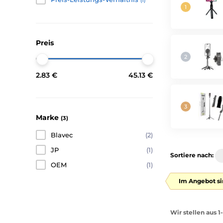
(1)
Preis
2.83 €
45.13 €
Marke
(3)
Blavec
(2)
JP
(1)
Sortiere nach:
OEM
(1)
Im Angebot si
Wir stellen aus 