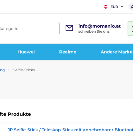
EUR
info@momanio.at
tkategorie
schreiben Sie uns
Huawei
Realme
Andere Marke
ung
Selfie-Sticks
fte Produkte
JP Selfie-Stick / Teleskop-Stick mit abnehmbarer Bluetoo