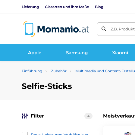
Lieferung
Glasarten und ihre Maße
Blog
Z.B. Produk
Apple
Samsung
Xiaomi
Einführung
Zubehör
Multimedia und Content-Erstell
Selfie-Sticks
Filter
Meistverkau
4
Preis-Leistungs-Verhältnis