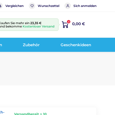
Vergleichen
Wunschzettel
Sich anmelden
0
Kaufen Sie mehr ein
23,35 €
0,00 €
und bekomme
Kostenloser Versand
n
Zubehör
Geschenkideen
th-
Versandbereit > 10