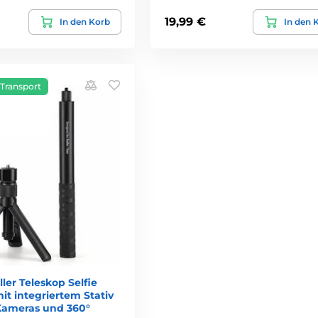
19,99 €
In den Korb
In den 
 Transport
ller Teleskop Selfie
mit integriertem Stativ
 Kameras und 360°