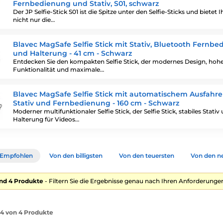
Fernbedienung und Stativ, S01, schwarz
Der JP Selfie-Stick S01 ist die Spitze unter den Selfie-Sticks und bietet 
nicht nur die…
Blavec MagSafe Selfie Stick mit Stativ, Bluetooth Fernb
und Halterung - 41 cm - Schwarz
Entdecken Sie den kompakten Selfie Stick, der modernes Design, hoh
Funktionalität und maximale…
Blavec MagSafe Selfie Stick mit automatischem Ausfahre
Stativ und Fernbedienung - 160 cm - Schwarz
Moderner multifunktionaler Selfie Stick, der Selfie Stick, stabiles Stativ
Halterung für Videos…
Empfohlen
Von den billigsten
Von den teuersten
Von den n
nd 4 Produkte
- Filtern Sie die Ergebnisse genau nach Ihren Anforderungen
1-4 von 4 Produkte