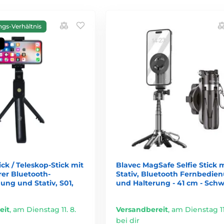
ngs-Verhältnis
ick / Teleskop-Stick mit
Blavec MagSafe Selfie Stick m
r Bluetooth-
Stativ, Bluetooth Fernbedie
ung und Stativ, S01,
und Halterung - 41 cm - Sch
eit
,
am Dienstag 11. 8.
Versandbereit
,
am Dienstag 11.
bei dir