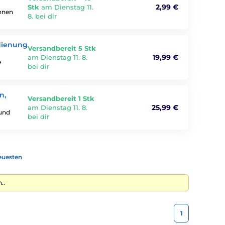
2,99 €
Stk
am Dienstag 11.
Ihnen
8. bei dir
edienung
Versandbereit 5 Stk
19,99 €
am Dienstag 11. 8.
e
bei dir
n,
Versandbereit 1 Stk
25,99 €
am Dienstag 11. 8.
 und
bei dir
euesten
..
1