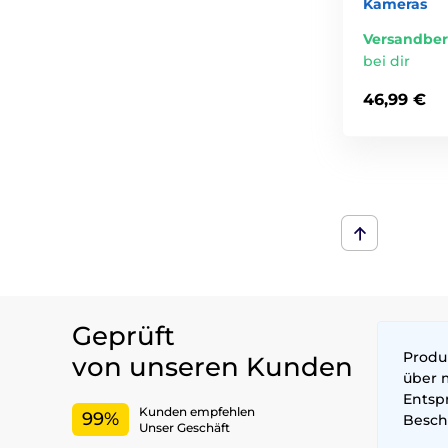
Kameras
Versandber
bei dir
46,99 €
Geprüft
Produk
von unseren Kunden
über 
Entsp
Kunden empfehlen
99%
Besch
Unser Geschäft