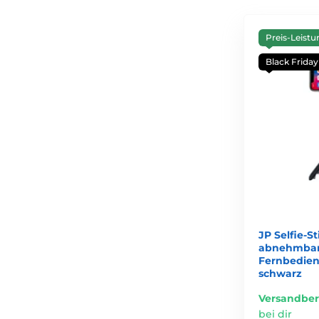
Preis-Leistu
Black Friday
JP Selfie-St
abnehmbare
Fernbedien
schwarz
Versandber
bei dir