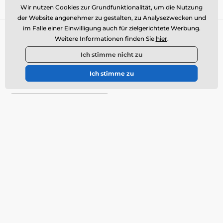
Wir nutzen Cookies zur Grundfunktionalität, um die Nutzung
der Website angenehmer zu gestalten, zu Analysezwecken und
im Falle einer Einwilligung auch für zielgerichtete Werbung.
Sie brauchen Rat
offline
Weitere Informationen finden Sie
hier
.
Kundendienst ist verfügbar
Ich stimme nicht zu
info@momanio.at
Ich stimme zu
Wo Sie uns finden
Deutsch (A)
Alles über den Einkauf
Lieferung
Allgemeine
Geschäftsbedingungen
Reklamation
Rücksendungen
Warentausch