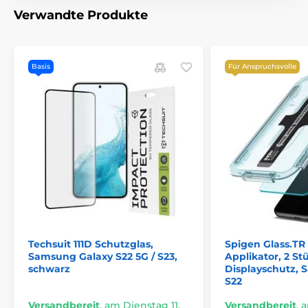
Verwandte Produkte
Basis
Für Anspruchsvolle
Techsuit 111D Schutzglas,
Spigen Glass.TR 
Samsung Galaxy S22 5G / S23,
Applikator, 2 St
schwarz
Displayschutz,
S22
Versandbereit
,
am Dienstag 11.
Versandbereit
,
a