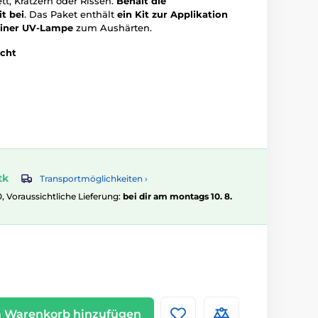
tt, Kratzern oder Rissen.
Behält die
t bei
. Das Paket enthält
ein Kit zur Applikation
 einer UV-Lampe
zum Aushärten.
icht
tk
Transportmöglichkeiten ›
0, Voraussichtliche Lieferung:
bei dir am montags 10. 8.
 Warenkorb hinzufügen