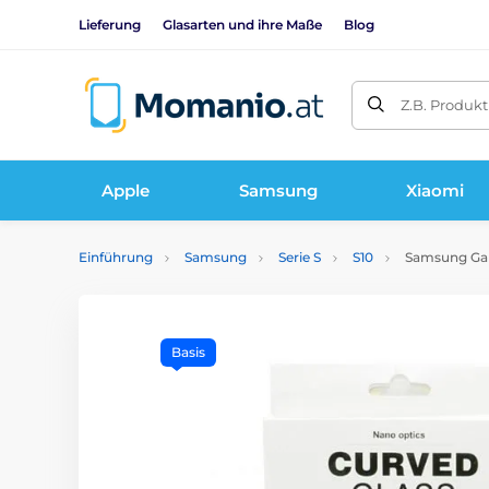
Lieferung
Glasarten und ihre Maße
Blog
Z.B. Produk
Apple
Samsung
Xiaomi
Einführung
Samsung
Serie S
S10
Samsung Gala
Basis