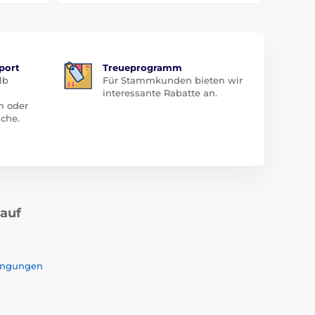
port
Treueprogramm
lb
Für Stammkunden bieten wir
interessante Rabatte an.
n oder
che.
kauf
ingungen