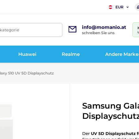
EUR
info@momanio.at
tkategorie
schreiben Sie uns
Huawei
Realme
Andere Marke
xy S10 UV 5D Displayschutz
Samsung Gala
Displayschut
Der
UV 5D Displayschutz 