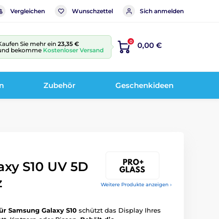
Vergleichen
Wunschzettel
Sich anmelden
0
Kaufen Sie mehr ein
23,35 €
0,00 €
und bekomme
Kostenloser Versand
n
Zubehör
Geschenkideen
xy S10 UV 5D
z
Weitere Produkte anzeigen ›
für Samsung Galaxy S10
schützt das Display Ihres