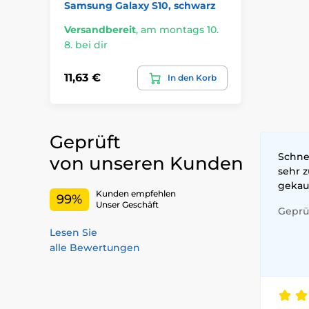
Samsung Galaxy S10, schwarz
Versandbereit
,
am montags 10.
8. bei dir
11,63 €
In den Korb
Geprüft
Schnel
von unseren Kunden
sehr 
gekau
Kunden empfehlen
99%
Unser Geschäft
Geprüf
Lesen Sie
alle Bewertungen