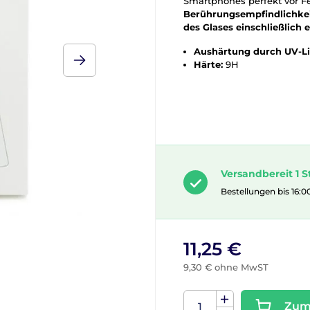
Smartphones perfekt vor Fe
Berührungsempfindlichkei
des Glases
einschließlich
Aushärtung durch UV-L
Härte:
9H
Versandbereit 1 S
Bestellungen bis 16:0
11,25 €
9,30 € ohne MwST
Zum