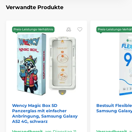
Verwandte Produkte
Preis-Leistungs-Verhältnis
Preis-Leistungs-Verhäl
Wency Magic Box 5D
Bestsuit Flexibl
Panzerglas mit einfacher
Samsung Galaxy 
Anbringung, Samsung Galaxy
A52 4G, schwarz
Versandbereit
,
am Dienstag 11.
Versandbereit
,
a