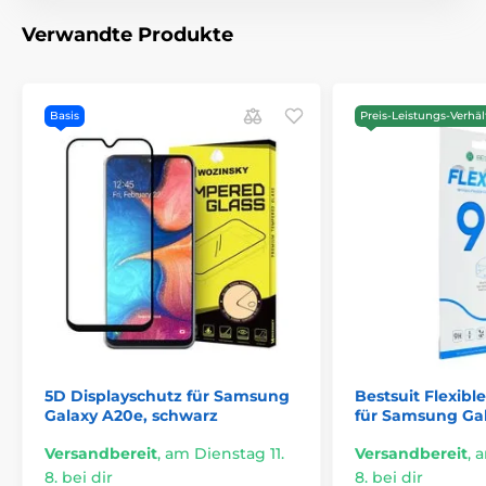
Verwandte Produkte
Basis
Preis-Leistungs-Verhäl
5D Displayschutz für Samsung
Bestsuit Flexibl
Galaxy A20e, schwarz
für Samsung Ga
Versandbereit
,
am Dienstag 11.
Versandbereit
,
a
8. bei dir
8. bei dir