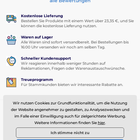
alle Bewertungen
Kostenlose Lieferung
Bestellen Sie Produkte mit einem Wert über 23,35 €, und Sie
können die kostenlose Lieferung nutzen.
Waren auf Lager
Alle Waren sind sofort versandbereit. Bei Bestellungen bis
16:00 Uhr versenden wir noch am selben Tag.
Schneller Kundensupport
Wir reagieren innerhalb weniger Stunden auf
Reklamationen, Fragen oder Warenaustauschwünsche.
Treueprogramm
Für Stammkunden bieten wir interessante Rabatte an.
Wir nutzen Cookies zur Grundfunktionalität, um die Nutzung
Sie brauchen Rat
offline
der Website angenehmer zu gestalten, zu Analysezwecken und
im Falle einer Einwilligung auch für zielgerichtete Werbung.
Kundendienst ist verfügbar
Weitere Informationen finden Sie
hier
.
info@momanio.at
Ich stimme nicht zu
Wo Sie uns finden