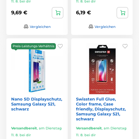
11. 8. bei dir
11. 8. bei dir
9,69 €
6,19 €
Vergleichen
Vergleichen
Preis-Leistungs-Verhältnis
Nano 5D Displayschutz,
Swissten Full Glue,
Samsung Galaxy S21,
Color frame, Case
schwarz
friendly, Displayschutz,
Samsung Galaxy S21,
schwarz
Versandbereit
,
am Dienstag
Versandbereit
,
am Dienstag
11. 8. bei dir
11. 8. bei dir