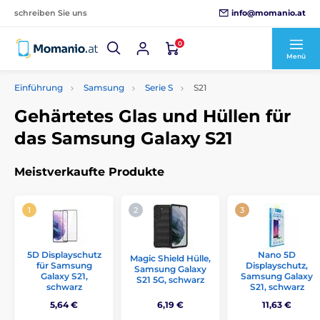
info@momanio.at
schreiben Sie uns
0
Menü
Einführung
Samsung
Serie S
S21
Gehärtetes Glas und Hüllen für
das Samsung Galaxy S21
Meistverkaufte Produkte
5D Displayschutz
Nano 5D
Magic Shield Hülle,
für Samsung
Displayschutz,
Samsung Galaxy
Galaxy S21,
Samsung Galaxy
S21 5G, schwarz
schwarz
S21, schwarz
5,64 €
6,19 €
11,63 €