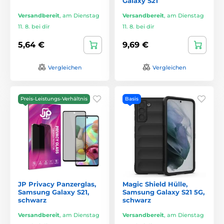
Galaxy S21
Versandbereit
,
am Dienstag
Versandbereit
,
am Dienstag
11. 8. bei dir
11. 8. bei dir
5,64 €
9,69 €
Vergleichen
Vergleichen
Preis-Leistungs-Verhältnis
Basis
JP Privacy Panzerglas,
Magic Shield Hülle,
Samsung Galaxy S21,
Samsung Galaxy S21 5G,
schwarz
schwarz
Versandbereit
,
am Dienstag
Versandbereit
,
am Dienstag