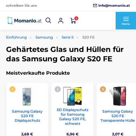
info@momanio.at
schreiben Sie uns
0
Menü
Einführung
Samsung
Serie S
S20 FE
Gehärtetes Glas und Hüllen für
das Samsung Galaxy S20 FE
Meistverkaufte Produkte
5D Displayschutz
Samsung Galaxy
Samsung Galaxy
für Samsung
S20 FE
S20 FE
Galaxy S20 FE,
Displayschutz
Transparente Hülle
schwarz
2,68 €
6,96 €
3,07 €