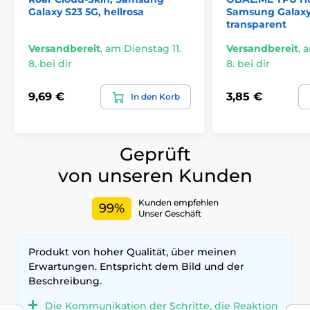
Galaxy S23 5G, hellrosa
Samsung Galaxy
transparent
Versandbereit
,
am Dienstag 11.
Versandbereit
,
a
8. bei dir
8. bei dir
9,69 €
3,85 €
In den Korb
Geprüft
von unseren Kunden
Kunden empfehlen
99%
Unser Geschäft
Produkt von hoher Qualität, über meinen
Erwartungen. Entspricht dem Bild und der
Beschreibung.
Die Kommunikation der Schritte, die Reaktion