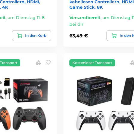
Controllern, HDMI,
kabellosen Controllern, HDMI
, 4K
Game Stick, 8K
eit
,
am Dienstag 11. 8.
Versandbereit
,
am Dienstag 11.
bei dir
63,49 €
In den Korb
In den 
 Transport
Kostenloser Transport