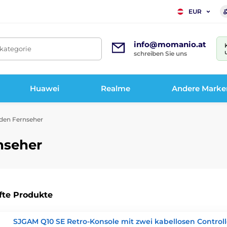
EUR
info@momanio.at
tkategorie
schreiben Sie uns
Huawei
Realme
Andere Marke
 den Fernseher
nseher
fte Produkte
SJGAM Q10 SE Retro-Konsole mit zwei kabellosen Controll