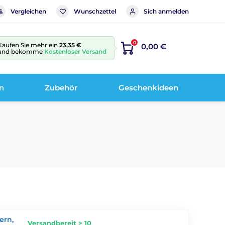
Vergleichen
Wunschzettel
Sich anmelden
0
Kaufen Sie mehr ein
23,35 €
0,00 €
und bekomme
Kostenloser Versand
n
Zubehör
Geschenkideen
ern,
Versandbereit > 10