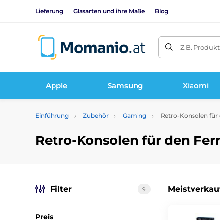
Lieferung
Glasarten und ihre Maße
Blog
Z.B. Produk
Apple
Samsung
Xiaomi
Einführung
Zubehör
Gaming
Retro-Konsolen für
Retro-Konsolen für den Fer
Filter
Meistverkau
9
Preis