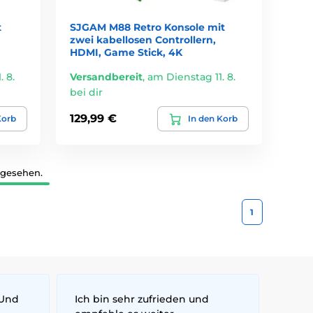
t
SJGAM M88 Retro Konsole mit
zwei kabellosen Controllern,
HDMI, Game Stick, 4K
 8.
Versandbereit
,
am Dienstag 11. 8.
bei dir
129,99 €
Korb
In den Korb
 gesehen.
1
 Und
Ich bin sehr zufrieden und