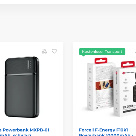
Kostenloser Transport
fe Powerbank MXPB-01
Forcell F-Energy F10k1
 mAh, schwarz
Powerbank 10000mAh -