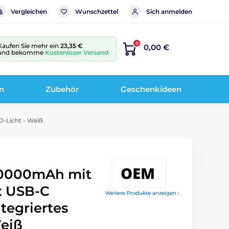
Vergleichen
Wunschzettel
Sich anmelden
0
Kaufen Sie mehr ein
23,35 €
0,00 €
und bekomme
Kostenloser Versand
n
Zubehör
Geschenkideen
-Licht - Weiß
0000mAh mit
x USB-C
Weitere Produkte anzeigen ›
ntegriertes
Weiß