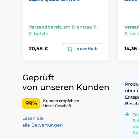
Versandbereit
,
am Dienstag 11.
Versa
8. bei dir
8. bei 
20,58 €
14,36
In den Korb
Geprüft
Produk
von unseren Kunden
über 
Entsp
Kunden empfehlen
99%
Besch
Unser Geschäft
Di
Lesen Sie
Sc
alle Bewertungen
di
Au