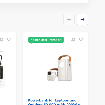
Kostenloser Transport
K
Powerbank für Laptops und
Cu
Outdoor 60.000 mAh, 100W +
Po