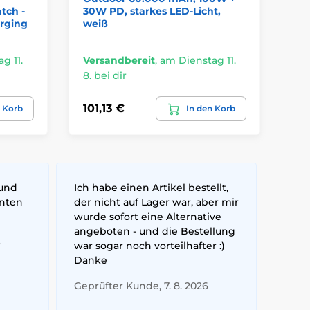
tch -
30W PD, starkes LED-Licht,
US
arging
weiß
g 11.
Versandbereit
,
am Dienstag 11.
Ve
8. bei dir
8. 
101,13 €
69
n Korb
In den Korb
 und
Ich habe einen Artikel bestellt,
nnten
der nicht auf Lager war, aber mir
wurde sofort eine Alternative
angeboten - und die Bestellung
6
war sogar noch vorteilhafter :)
Danke
Geprüfter Kunde, 7. 8. 2026