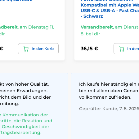
Kompatibel mit Apple Wa
USB-C & USB-A - Fast Ch
- Schwarz
ndbereit
,
am Dienstag 11.
Versandbereit
,
am Diensta
dir
8. bei dir
 €
36,15 €
In den Korb
In de
t von hoher Qualität,
Ich kaufe hier ständig ein
meinen Erwartungen.
bin mit allem oben Gena
richt dem Bild und der
vollkommen zufrieden.
reibung.
Geprüfter Kunde, 7. 8. 202
e Kommunikation der
hritte, die Reaktion und
e Geschwindigkeit der
ftragsbearbeitung.