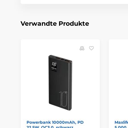
Verwandte Produkte
Powerbank 10000mAh, PD
Maxli
22,5W, QC3.0, schwarz
5.000