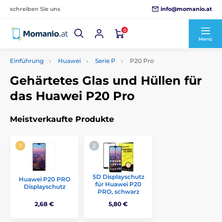
info@momanio.at
schreiben Sie uns
0
Menü
Einführung
Huawei
Serie P
P20 Pro
Gehärtetes Glas und Hüllen für
das Huawei P20 Pro
Meistverkaufte Produkte
5D Displayschutz
Huawei P20 PRO
für Huawei P20
Displayschutz
PRO, schwarz
2,68 €
5,80 €