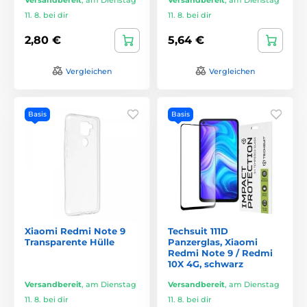
11. 8. bei dir
11. 8. bei dir
2,80 €
5,64 €
Vergleichen
Vergleichen
Basis
Basis
Xiaomi Redmi Note 9
Techsuit 111D
Transparente Hülle
Panzerglas, Xiaomi
Redmi Note 9 / Redmi
10X 4G, schwarz
Versandbereit
,
am Dienstag
Versandbereit
,
am Dienstag
11. 8. bei dir
11. 8. bei dir