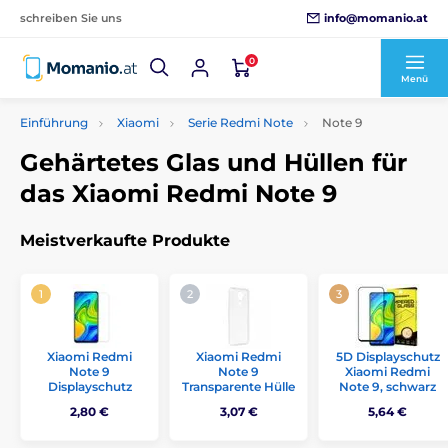
info@momanio.at
schreiben Sie uns
0
Menü
Einführung
Xiaomi
Serie Redmi Note
Note 9
Gehärtetes Glas und Hüllen für
das Xiaomi Redmi Note 9
Meistverkaufte Produkte
Xiaomi Redmi
Xiaomi Redmi
5D Displayschutz
Note 9
Note 9
Xiaomi Redmi
Displayschutz
Transparente Hülle
Note 9, schwarz
2,80 €
3,07 €
5,64 €