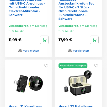
mit USB-C Anschluss -
Ansteckmikrofon Set
Omnidirektionales
für USB-C - 2 Stück
Elektret-Mikrofon -
Omnidirektionale
Schwarz
Funkmikrofone -
Schwarz
Versandbereit
,
am Dienstag
Versandbereit
,
am Dienstag
11. 8. bei dir
11. 8. bei dir
11,99 €
17,99 €
Vergleichen
Vergleichen
Kostenloser Transport
Hoco L21 Kabelloses
Hoco L22 Kabelloses