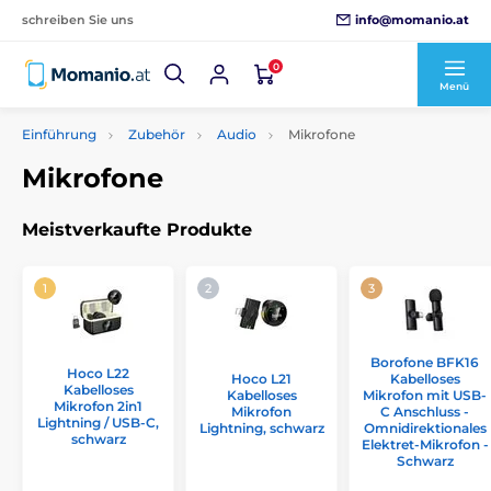
info@momanio.at
schreiben Sie uns
0
Menü
Einführung
Zubehör
Audio
Mikrofone
Mikrofone
Meistverkaufte Produkte
Borofone BFK16
Hoco L22
Hoco L21
Kabelloses
Kabelloses
Kabelloses
Mikrofon mit USB-
Mikrofon 2in1
Mikrofon
C Anschluss -
Lightning / USB-C,
Lightning, schwarz
Omnidirektionales
schwarz
Elektret-Mikrofon -
Schwarz