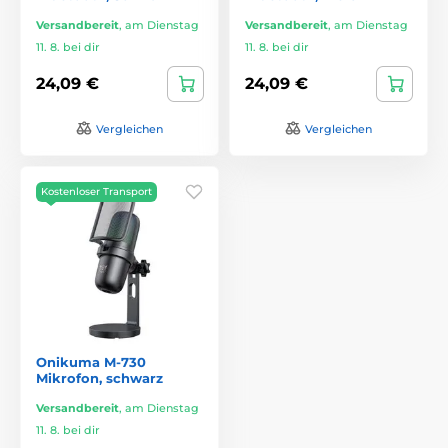
Versandbereit
,
am Dienstag
Versandbereit
,
am Dienstag
11. 8. bei dir
11. 8. bei dir
24,09 €
24,09 €
Vergleichen
Vergleichen
Kostenloser Transport
Onikuma M-730
Mikrofon, schwarz
Versandbereit
,
am Dienstag
11. 8. bei dir