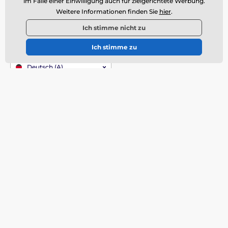
im Falle einer Einwilligung auch für zielgerichtete Werbung.
Weitere Informationen finden Sie
hier
.
Kundendienst ist verfügbar
Ich stimme nicht zu
info@momanio.at
Ich stimme zu
Wo Sie uns finden
Deutsch (A)
Alles über den Einkauf
Lieferung
Allgemeine
Geschäftsbedingungen
Reklamation
Rücksendungen
Warentausch
Cookie-Richtlinie
Kontaktinformationen
Informationen zur
Verarbeitung