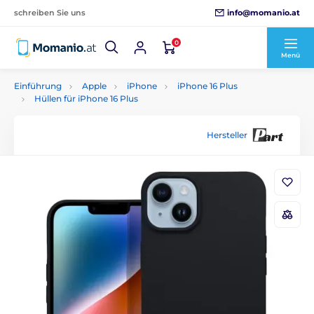
info@momanio.at
schreiben Sie uns
0
Menü
Einführung
Apple
iPhone
iPhone 16 Plus
Hüllen für iPhone 16 Plus
Hersteller