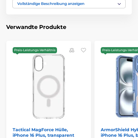
Nutzung des Smartphones und die Hülle selbst
Vollständige Beschreibung anzeigen
schränkt den Betrieb von induktiven Ladegeräten
nicht ein.
Verwandte Produkte
Preis-Leistungs-Verhältnis
Preis-Leistungs-Verhäl
Tactical MagForce Hülle,
ArmorShield Hyb
iPhone 16 Plus, transparent
iPhone 16 Plus, 