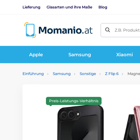
Lieferung
Glasarten und ihre Maße
Blog
Z.B. Produk
Apple
Samsung
Xiaomi
Einführung
Samsung
Sonstige
Z Flip 6
Magnet
Preis-Leistungs-Verhältnis