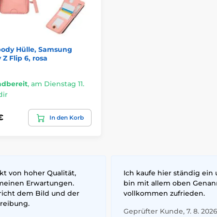
body Hülle, Samsung
 Z Flip 6, rosa
ndbereit
,
am Dienstag 11.
dir
€
In den Korb
t von hoher Qualität,
Ich kaufe hier ständig ein
meinen Erwartungen.
bin mit allem oben Gena
richt dem Bild und der
vollkommen zufrieden.
reibung.
Geprüfter Kunde, 7. 8. 202