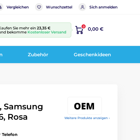
Vergleichen
Wunschzettel
Sich anmelden
0
Kaufen Sie mehr ein
23,35 €
0,00 €
und bekomme
Kostenloser Versand
n
Zubehör
Geschenkideen
e, Samsung
6, Rosa
Weitere Produkte anzeigen ›
r Telefon