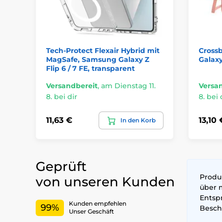
Tech-Protect Flexair Hybrid mit
Cross
MagSafe, Samsung Galaxy Z
Galaxy
Flip 6 / 7 FE, transparent
Versandbereit
,
am Dienstag 11.
Versa
8. bei dir
8. bei 
11,63 €
13,10 
In den Korb
Geprüft
Produk
von unseren Kunden
über 
Entsp
Kunden empfehlen
99%
Besch
Unser Geschäft