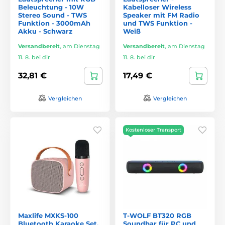
Beleuchtung - 10W
Kabelloser Wireless
Stereo Sound - TWS
Speaker mit FM Radio
Funktion - 3000mAh
und TWS Funktion -
Akku - Schwarz
Weiß
Versandbereit
,
am Dienstag
Versandbereit
,
am Dienstag
11. 8. bei dir
11. 8. bei dir
32,81 €
17,49 €
Vergleichen
Vergleichen
Kostenloser Transport
Maxlife MXKS-100
T-WOLF BT320 RGB
Bluetooth Karaoke Set,
Soundbar für PC und