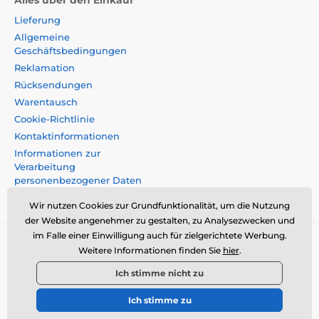
Alles über den Einkauf
Lieferung
Allgemeine
Geschäftsbedingungen
Reklamation
Rücksendungen
Warentausch
Cookie-Richtlinie
Kontaktinformationen
Informationen zur
Verarbeitung
personenbezogener Daten
Impressum
Wir nutzen Cookies zur Grundfunktionalität, um die Nutzung
der Website angenehmer zu gestalten, zu Analysezwecken und
im Falle einer Einwilligung auch für zielgerichtete Werbung.
Momanio s.r.o., Okružní 361/14, 74718, Píšt',
Weitere Informationen finden Sie
hier
.
Tschechische Republik, VAT: CZ09604707,
Ich stimme nicht zu
info@momanio.at
Ich stimme zu
© 2026 www.momanio.at ⦁ Sie hat einen E-Shop erstellt
SIMPLIA.cz