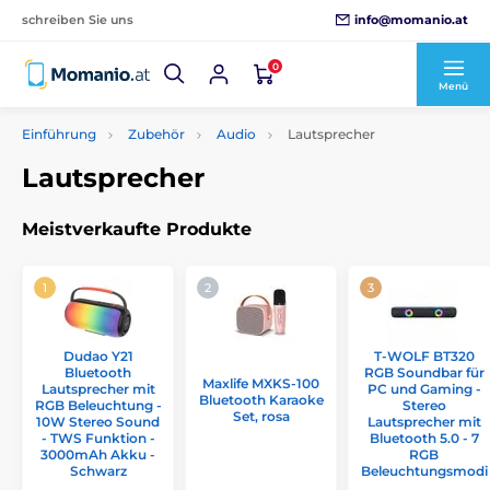
info@momanio.at
schreiben Sie uns
0
Menü
Einführung
Zubehör
Audio
Lautsprecher
Lautsprecher
Meistverkaufte Produkte
Dudao Y21
T-WOLF BT320
Bluetooth
RGB Soundbar für
Maxlife MXKS-100
Lautsprecher mit
PC und Gaming -
Bluetooth Karaoke
RGB Beleuchtung -
Stereo
Set, rosa
10W Stereo Sound
Lautsprecher mit
- TWS Funktion -
Bluetooth 5.0 - 7
3000mAh Akku -
RGB
Schwarz
Beleuchtungsmodi